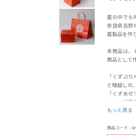
葛の中でも
奈良県吉野
葛製品を作
本商品は、
商品として
「くずぷり
と喉越しの
「くず水ゼ
とした透明
もっと見る
り、同封の
どちらも、
商品コード：
k