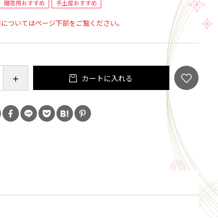
贈答用おすすめ
手土産おすすめ
要についてはページ下部をご覧ください。
ゼリー）75g（別添：黒蜜）・くずぷりん75g×各4
）8個
カートに入れる
]乳等を主原料とする食品[乳製品,植物油脂,乳たんぱ
ラル],砂糖,加糖卵黄（卵黄,砂糖）,脱脂粉乳（生乳）,
乳、しょ糖）,本葛粉,食塩,洋酒,寒天／ゲル化剤（加
粘多糖類）,乳化剤,加工澱粉,香料,（一部に乳成分・
含む）
]砂糖（国内製造）、本葛粉、寒天／ゲル化剤（増粘多
糖（液糖（国内製造）、果糖ぶどう糖液糖、黒砂糖
】