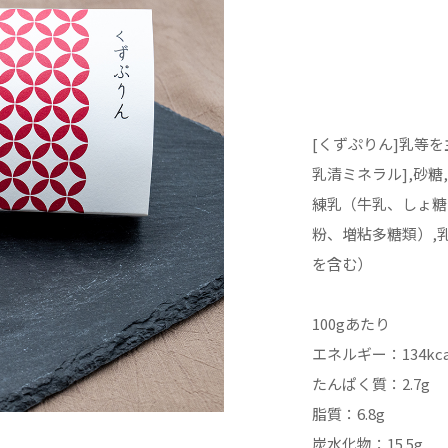
[くずぷりん]乳等を
乳清ミネラル],砂糖
練乳（牛乳、しょ糖
粉、増粘多糖類）,
を含む）
100gあたり
エネルギー：134kca
たんぱく質：2.7g
脂質：6.8g
炭水化物：15.5g