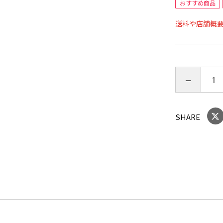
おすすめ商品
送料や店舗概
【内容量】
吉野葛水（水
個（合計：
【原材料】
[くずぷりん
く,乳清ミネ
SHARE
加糖練乳（牛
工澱粉、増
卵・大豆を
[吉野葛水
糖類）
[黒蜜]液
【賞味期限