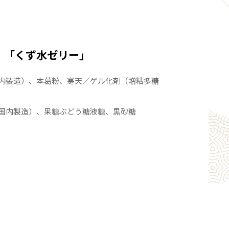
50日
】
「くず水ゼリー」
国内製造）、本葛粉、寒天／ゲル化剤（増粘多糖
】
・ リボン対応可・お悔やみ対応（法事等の包装対応）
（国内製造）、果糖ぶどう糖液糖、黒砂糖
「名入れ」ご希望の際はご注文の際備考欄にてご指定
l