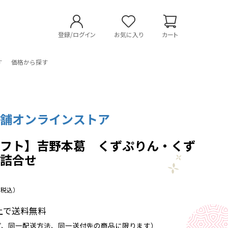
登録/ログイン
お気に入り
カート
す
価格から探す
本舗オンラインストア
ギフト】吉野本葛 くずぷりん・くず
ー詰合せ
（税込）
以上で送料無料
プ、同一配送方法、同一送付先の商品に限ります）