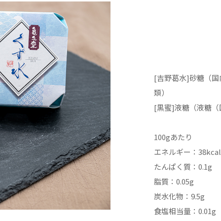
製造日より1
【包装形態
化粧箱入り
[吉野葛水]砂糖（
【贈答対応
類）
熨斗対応可
[黒蜜]液糖（液糖
可
「表書き」
100gあたり
ください。
エネルギー：38kca
たんぱく質：0.1g
脂質：0.05g
炭水化物：9.5g
食塩相当量：0.01g