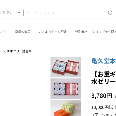
から探す
ング
京都の逸品
ことよりモール限定
特別価格
ショップから探
ん・くず水ゼリー詰合せ
亀久堂
【お重
水ゼリ
3,780円
10,000円
（同一ショッ