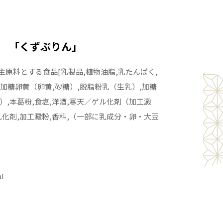
「くずぷりん」
主原料とする食品[乳製品,植物油脂,乳たんぱく,
,加糖卵黄（卵黄,砂糖）,脱脂粉乳（生乳）,加糖
）,本葛粉,食塩,洋酒,寒天／ゲル化剤（加工澱
乳化剤,加工澱粉,香料,（一部に乳成分・卵・大豆
l