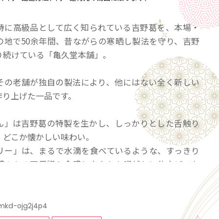
特に高級品として広く知られている吉野葛を、本場・
の地で50余年間、昔ながらの寒晒し製法を守り、吉野
り続けている「亀久堂本舗」。
その老舗が独自の製法により、他にはない全く新しい
作り上げた一品です。
ん」は吉野葛の特製を生かし、しっかりとした舌触り
、どこか懐かしい味わい。
リー」は、まるで水滴を食べているような、すっきり
感のある不思議な食感と爽やかな喉越しに仕上げてお
黒蜜をかけて楽しむことができます。
冷蔵庫で冷やしてから食べるのがおすすめです。
mkd-ojg2j4p4