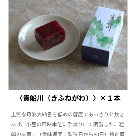
〈貴船川（きふねがわ）〉×１本
上質な丹波大納言を低めの糖度であっさりと炊き
あげ、小豆の風味本位に手煉りにて調製した、粒
餡の羊羹。（賞味期間：製造日から80日）特定原