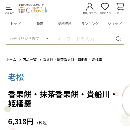
メニュー
登録/ログイン
お気に入り
カート
トップ
新着
送料無料
ランキング
ショップ
カテゴリから探す
ホーム
商品一覧
香果餅・抹茶香果餅・貴船川・姫橘羹
老松
1
/
1
香果餅・抹茶香果餅・貴船川・
姫橘羹
6,318円
（税込）