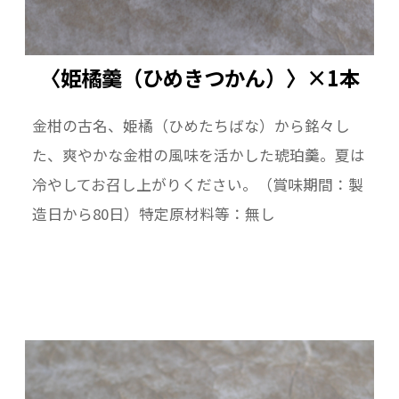
〈姫橘羹（ひめきつかん）〉×1本
金柑の古名、姫橘（ひめたちばな）から銘々し
た、爽やかな金柑の風味を活かした琥珀羹。夏は
冷やしてお召し上がりください。（賞味期間：製
造日から80日）特定原材料等：無し