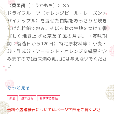
〈香果餅（こうかもち）〉×5
ドライフルーツ（オレンジピール・レーズン・
パイナップル）を混ぜた白餡をあっさりと炊き
あげた粒餡で包み、そぼろ状の生地をつけて香
ばしく焼き上げた京菓子風の月餅。（賞味期
間：製造日から120日）特定原材料等：小麦・
卵・乳成分・アーモンド・オレンジ※蜂蜜を含
みますので1歳未満の乳児には与えないでくださ
い
〈抹茶香果餅（まっちゃこうかもち）〉×5
もっと見る
白餡を粒餡で包み、香り豊かな抹茶を使用した
そぼろ状の生地をつけて香ばしく焼き上げた京
新着
送料込み
おすすめ商品
菓子風の月餅。（賞味期間：製造日から120日）
送料や店舗概要についてはページ下部をご覧くださ
特定原材料等：小麦・卵・乳成分・アーモンド