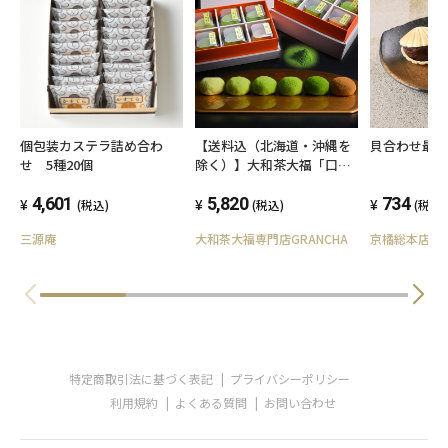
個包装カステラ詰め合わ
【送料込（北海道・沖縄を
貝合わせ最中
せ 5種20個
除く）】大和茶大福「口福
餅」12個入り全種セット
4,601
【ギフト化粧箱（ご贈呈用
5,820
734
(税込)
(税込)
(税込)
紙袋付き）】
三源庵
大和茶大福専門店GRANCHA
京橘総本店
特定商取引法に基づく表記
プライバシーポリシー
利用規約
よくある質問
お問い合わせ