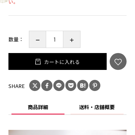
い。
※蜂蜜を含みますので1歳未満の乳児には与えな
いでください
〈姫橘羹（ひめきつかん）〉×1
数量：
金柑の古名、姫橘（ひめたちばな）から銘々し
た、爽やかな金柑の風味を活かした琥珀羹。夏
は冷やしてお召し上がりください。（賞味期
カートに入れる
間：製造日から80日）特定原材料等：無し
SHARE
〈貴船川（きふねがわ）〉×１
上質な丹波大納言を低めの糖度であっさりと炊
きあげ、小豆の風味本位に手煉りにて調製し
商品詳細
送料・店舗概要
た、粒餡の羊羹。（賞味期間：製造日から80
日）特定原材料等：無し