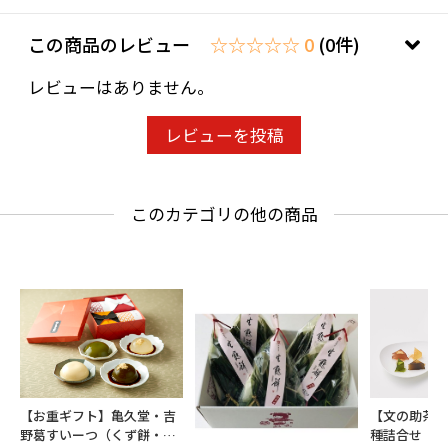
この商品のレビュー
☆☆☆☆☆ 0
(0件)
レビューはありません。
レビューを投稿
このカテゴリの他の商品
【お重ギフト】亀久堂・吉
【文の助茶屋
野葛すいーつ（くず餅・く
種詰合せ（