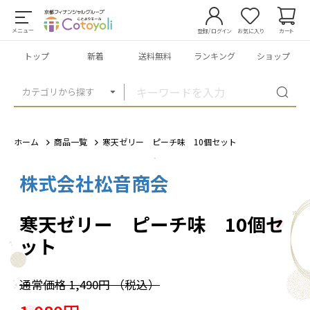
メニュー
登録/ログイン
お気に入り
カート
トップ
新着
送料無料
ランキング
ショップ
カテゴリから探す
ホーム
商品一覧
寒天ゼリー ピーチ味 10個セット
株式会社松音商会
1
/
1
寒天ゼリー ピーチ味 10個セ
ット
通常価格
1,490円
（税込）