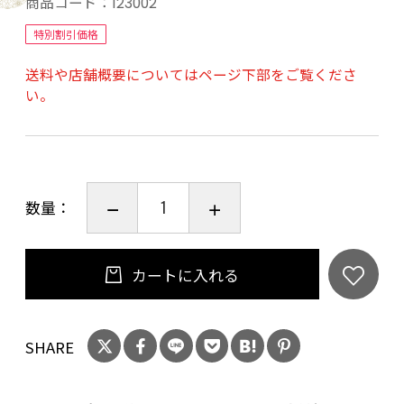
商品コード：
123002
奈良県大和郡山市北郡山町63-2
特別割引価格
送料や店舗概要についてはページ下部をご覧くださ
栄養成分表示
い。
エネルギー 62kcal
たんぱく質 0g
脂質 0g
炭水化物 16g
数量：
食塩相当量 0.0g
カートに入れる
SHARE