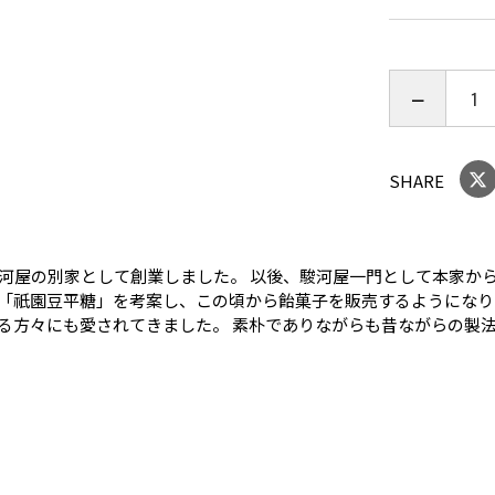
●ひやしあ
ンに冷やす
●アイスク
●紅茶に入
ャーミルク
●砂糖と生
SHARE
●ハイボー
してもおす
本家駿河屋の別家として創業しました。 以後、駿河屋一門として本家
＊栓抜きが
「祇園豆平糖」を考案し、この頃から飴菓子を販売するようになり
る方々にも愛されてきました。 素朴でありながらも昔ながらの製
＜京ぜんざ
丹波大納言
大納言小豆
た。