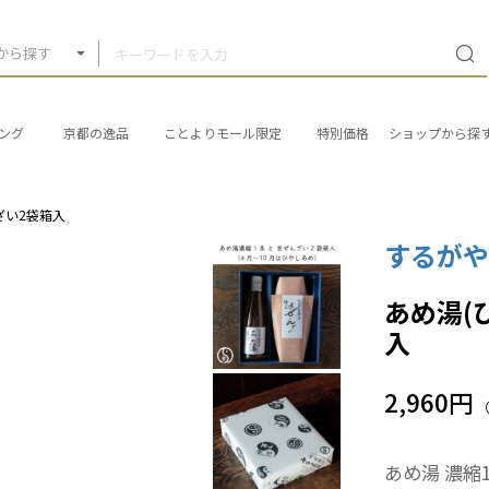
から探す
ング
京都の逸品
ことよりモール限定
特別価格
ショップから探
ざい2袋箱入
するが
あめ湯(
入
2,960円
あめ湯 濃縮