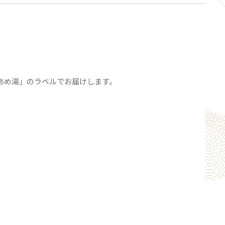
、夏は冷やして「冷やしぜんざい」や、氷にかけ「氷
と、四季を通してお楽しみいただけます。
そのまま沸騰したお湯の中に入れて約5分間温めてお召
ただけます
りお餅を入れて下さい。
「あめ湯」のラベルでお届けします。
してじっくりと温めていただくとより風味豊かになり
召し上がりいただけます。
レトルトパウチ商品です。
め湯：麦芽飴（国内製造）、砂糖、生姜、蜂蜜
：砂糖(国内製造)、小豆、でん粉、食塩
200ml x 1本、京ぜんざい 190g x 2袋
製造から約１年
：なし