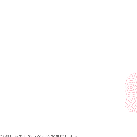
紙は、12月後半から2月頃は梅、3月から10月頃は青
月から12月頃は紅葉になります。季節の移ろいに合わせ
てもらいます。
「ひやしあめ」のラベルでお届けします。