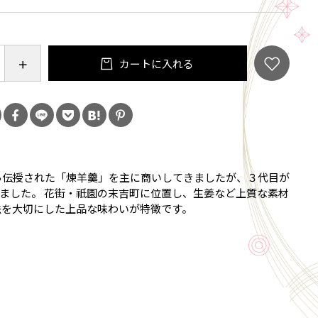
めとしてお召し上がりになる場合は、なるべくキンキ
のがおすすめです
リームやヨーグルトとも相性抜群です
カートに入れる
れるとジンジャーティーに、ミルクに入れるとジンジ
としてお召し上がりいただけます
姜を使う煮物（煮魚等）にもお使いいただけます
ルやジンソーダ、焼酎のお湯割など、お酒の隠し味と
すめです
から伝授された「煉羊羹」を主に商いしてきましたが、３代目が
必要です
ました。 花街・祇園の末吉町に位置し、生姜など上質な素材
法を大切にした上品な味わいが特徴です。
い＞
を贅沢に使った京ぜんざい。
の風味をそのままご賞味いただけるよう炊き上げまし