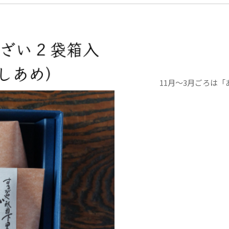
冬は温めて
ぜんざい」
封を切らず
し上がりい
お好みによ
11月〜3月ごろは
小鍋にうつ
美味しくお
この商品は
原材料：あ
京ぜんざい
内容量：あめ湯 
賞味期限：
配送：常温
特定原材料