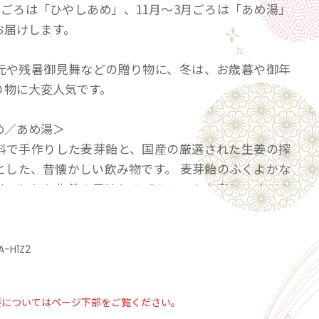
月ごろは「ひやしあめ」、11月〜3月ごろは「あめ湯」
お届けします。
元や残暑御見舞などの贈り物に、冬は、お歳暮や御年
り物に大変人気です。
め／あめ湯＞
料で手作りした麦芽飴と、国産の厳選された生姜の搾
とした、昔懐かしい飲み物です。 麦芽飴のふくよかな
リッとした生姜の風味とのバランスをお楽しみくださ
・添加物は入っておりませんので、安心してお召し上
けます。
A-H1Z2
ですので、様々なレシピでお楽しみいただけます。
要についてはページ下部をご覧ください。
水（お湯）、炭酸で割ってお召し上がりください