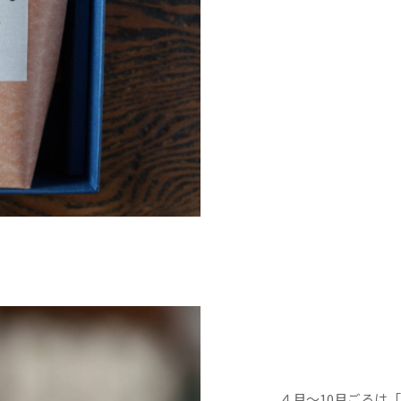
＊取り合せの
紅葉、11
てつけさえ
４月〜10月ごろは