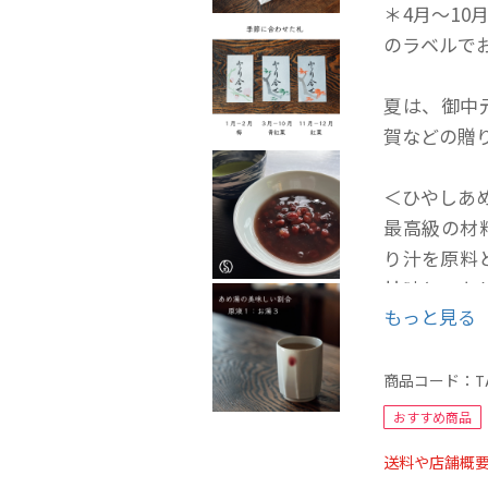
＊4月〜10
のラベルで
夏は、御中
賀などの贈
＜ひやしあ
最高級の材
り汁を原料
甘味と、キ
もっと見る
い。保存料
がりいただ
商品コード：
T
濃縮タイプ
おすすめ商品
送料や店舗概
●約３倍の