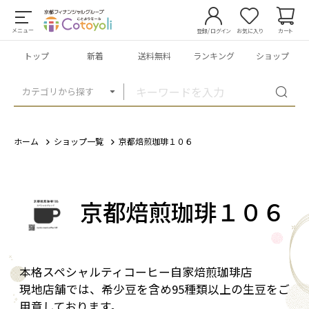
メニュー
登録/ログイン
お気に入り
カート
トップ
新着
送料無料
ランキング
ショップ
カテゴリから探す
ホーム
ショップ一覧
京都焙煎珈琲１０６
京都焙煎珈琲１０６
本格スペシャルティコーヒー自家焙煎珈琲店
現地店舗では、希少豆を含め95種類以上の生豆をご
用意しております。