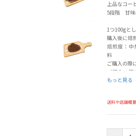
上品なコー
5段階 甘味
1つ100g
購入後に焙
焙煎度：中
料
ご購入の際
ご購入の際
もっと見る
す。
送料や店舗概