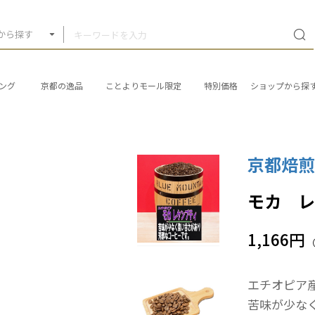
から探す
ング
京都の逸品
ことよりモール限定
特別価格
ショップから探
京都焙
モカ レ
1,166円
エチオピア
苦味が少な