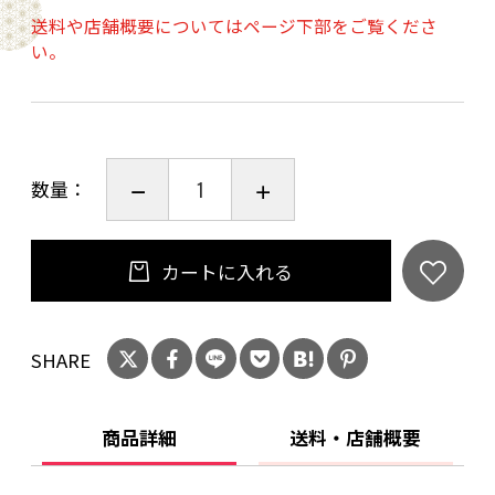
すすめです。
送料や店舗概要についてはページ下部をご覧くださ
い。
原材料名：大豆（国産）＊遺伝子組み換えでな
い
賞味期限：製造日より開封前1年
数量：
※原材料は大豆のみです
カートに入れる
SHARE
商品詳細
送料・店舗概要