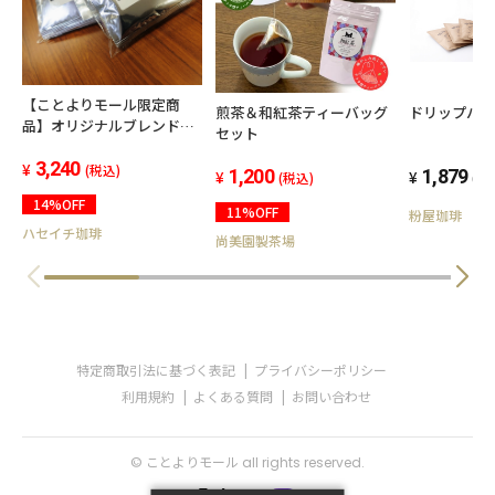
【ことよりモール限定商
煎茶＆和紅茶ティーバッグ
ドリップバッ
品】オリジナルブレンド
セット
ドリップコーヒー 30個セ
ット
3,240
(税込)
1,200
1,879
(税込)
(税
14%OFF
11%OFF
粉屋珈琲
ハセイチ珈琲
尚美園製茶場
特定商取引法に基づく表記
プライバシーポリシー
利用規約
よくある質問
お問い合わせ
© ことよりモール all rights reserved.