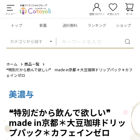
メニュー
登録/ログイン
お気に入り
カート
トップ
新着
送料無料
ランキング
ショップ
カテゴリから探す
ホーム
商品一覧
❝特別だから飲んで欲しい❞ made in京都＊大豆珈琲ドリップパック＊カフ
ェインゼロ
美濃与
1
/
4
❝特別だから飲んで欲しい❞
made in京都＊大豆珈琲ドリッ
プパック＊カフェインゼロ