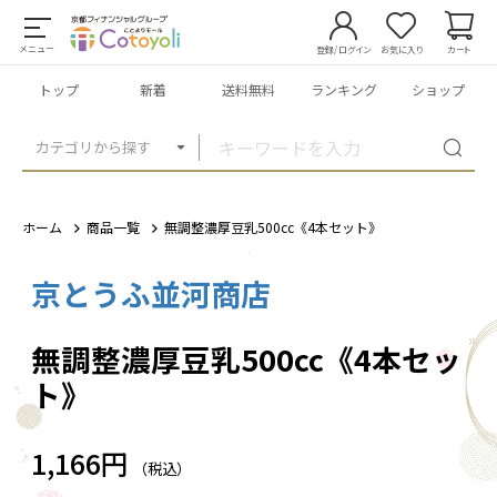
メニュー
登録/ログイン
お気に入り
カート
トップ
新着
送料無料
ランキング
ショップ
カテゴリから探す
ホーム
商品一覧
無調整濃厚豆乳500cc《4本セット》
京とうふ並河商店
1
/
1
無調整濃厚豆乳500cc《4本セッ
ト》
1,166円
（税込）