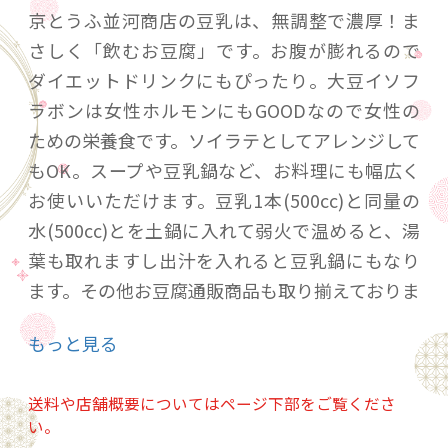
京とうふ並河商店の豆乳は、無調整で濃厚！ま
さしく「飲むお豆腐」です。お腹が膨れるので
ダイエットドリンクにもぴったり。大豆イソフ
ラボンは女性ホルモンにもGOODなので女性の
ための栄養食です。ソイラテとしてアレンジして
もOK。スープや豆乳鍋など、お料理にも幅広く
お使いいただけます。豆乳1本(500cc)と同量の
水(500cc)とを土鍋に入れて弱火で温めると、湯
葉も取れますし出汁を入れると豆乳鍋にもなり
ます。その他お豆腐通販商品も取り揃えておりま
す。
もっと見る
※賞味期限3日（商品に賞味期限は記載）
送料や店舗概要についてはページ下部をご覧くださ
い。