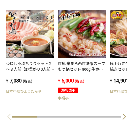
つゆしゃぶちりりセット２
極上近江牛
京風 辛まろ西京味噌スープ
～３人前【野菜盛り3人前付
焼きセット
もつ鍋セット 800g 牛ホル
き】
モン もつ鍋 シマチョウ 辛
7,080
14,901
い味スープ 薬味付き
5,000
(税込)
(
(税込)
30%OFF
日本料理ひょうたんや
日本料理ひょ
幸福亭