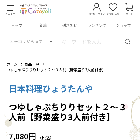
メニュー
登録/ログイン
お気に入り
カート
トップ
新着
送料無料
ランキング
ショップ
カテゴリから探す
ホーム
商品一覧
つゆしゃぶちりりセット２～３人前【野菜盛り3人前付き】
日本料理ひょうたんや
1
/
5
つゆしゃぶちりりセット２～３
人前【野菜盛り3人前付き】
7,080円
（税込）