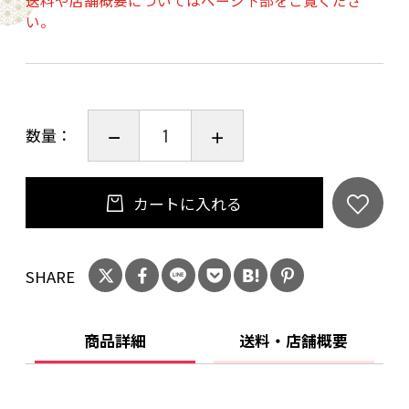
送料や店舗概要についてはページ下部をご覧くださ
て食す味わいは、
い。
今までにない見事な調和と美味しさに出会えま
す。
【2～3人前】
数量：
・ブランド豚【京都ぽーく】110ｇ×3皿
・特製つけだれ300ｃｃ×2袋
・そば80ｇ
カートに入れる
・柚子唐辛子10ｇ
・季節の野菜盛り3人前
SHARE
・刻み葱約240ｇ
・葛切り約80ｇ
・赤こんにゃく3切れ
商品詳細
送料・店舗概要
こちらの商品は冷蔵でお届けします。