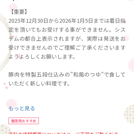
【重要】
2025年12月30日から2026年1月5日までは着日指
定を頂いてもお受けする事ができません。シス
テムの都合上表示されますが、実際は発送をお
受けできませんのでご理解ご了承くださいます
ようよろしくお願いします。
豚肉を特製五段仕込みの”和風のつゆ”で食して
いただく新しい料理です。
老舗百貨店の「グルメのための味百選」にも選
もっと見る
ばれました。
元来のポン酢でも胡麻ダレでもなく、
贈答用おすすめ
当店が開発した和食の五段仕込みのつゆにつけ