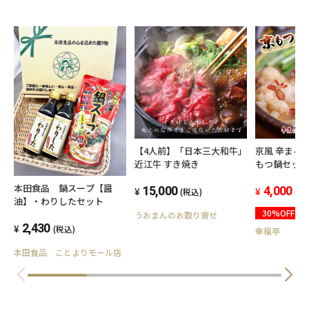
【4人前】「日本三大和牛」
京風 辛まろ
近江牛 すき焼き
もつ鍋セット 600
モン もつ鍋 シマチョウ 辛
本田食品 鍋スープ【醤
15,000
い味スープ 
4,000
(税込)
(税
油】・わりしたセット
30%OFF
うおまんのお取り寄せ
2,430
(税込)
幸福亭
本田食品 ことよりモール店