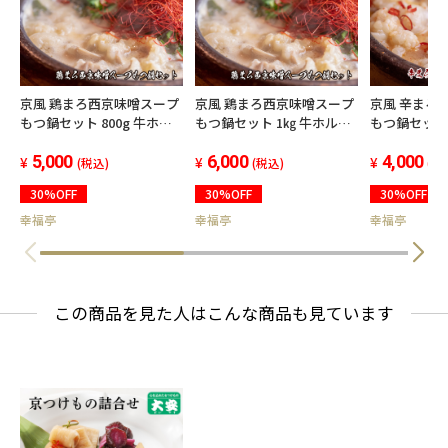
京風 鶏まろ西京味噌スープ
京風 鶏まろ西京味噌スープ
京風 辛まろ
もつ鍋セット 800g 牛ホル
もつ鍋セット 1㎏ 牛ホルモ
もつ鍋セット 600
モン もつ鍋 味噌味 シマチ
ン もつ鍋 味噌味 シマチョ
モン もつ鍋 シマチョウ 辛
ョウ
5,000
ウ
6,000
い味スープ 
4,000
(税込)
(税込)
(税
30%OFF
30%OFF
30%OFF
幸福亭
幸福亭
幸福亭
この商品を見た人はこんな商品も見ています