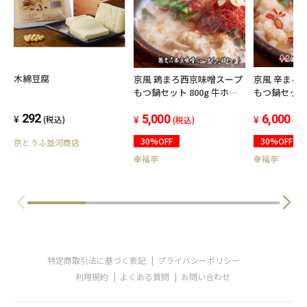
木綿豆腐
京風 鶏まろ西京味噌スープ
京風 辛まろ
もつ鍋セット 800g 牛ホル
もつ鍋セット 1kg
モン もつ鍋 味噌味 シマチ
ン もつ鍋 シマチョウ 辛い
292
ョウ
5,000
味スープ 薬
6,000
(税込)
(税込)
(税
30%OFF
30%OFF
京とうふ並河商店
幸福亭
幸福亭
特定商取引法に基づく表記
プライバシーポリシー
利用規約
よくある質問
お問い合わせ