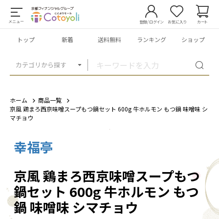
メニュー
登録/ログイン
お気に入り
カート
トップ
新着
送料無料
ランキング
ショップ
カテゴリから探す
ホーム
商品一覧
京風 鶏まろ西京味噌スープもつ鍋セット 600g 牛ホルモン もつ鍋 味噌味 シ
マチョウ
幸福亭
1
/
7
京風 鶏まろ西京味噌スープもつ
鍋セット 600g 牛ホルモン もつ
鍋 味噌味 シマチョウ