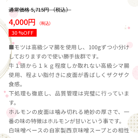
通常価格
5,715円
（税込）
4,000円
（税込）
30 %OFF
■モツは高級シマ腸を使用し、100gずつ小分け
しておりますので使い勝手抜群です。
牛１頭から１ｋｇ程度しか取れない高級シマ腸
使用、程よい脂付きに皮面が香ばしくザクザク
食感。
下処理も徹底し、品質管理は完璧に行っていま
す。
ホルモンの皮面は噛み切れる絶妙の厚さで、一
番の味の特徴はホルモンが甘いという事です。
白味噌ベースの自家製西京味噌スープとの相性