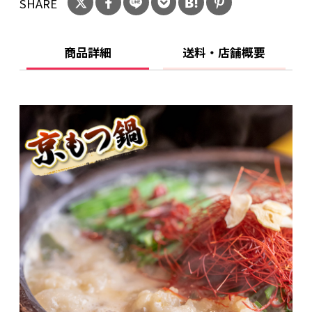
SHARE
エキス、チキンエキス、野菜エキス、魚介エキ
ス/調味料、保存料(ソルビン酸K)、酸味料、着色
料(ビタミンB2) 、香辛料(
商品詳細
送料・店舗概要
一部に小麦、卵、乳成分、大豆、牛肉を含む）
※牛毛について※
丁寧に洗浄を行っておりますが、取り切れない
牛毛が肉の間に残っていることがあります。
この牛毛は牛が毛づくろいをした際に誤って飲
み込んでしまったものです。
洗浄中、真空パック後には見当たらなくても脂
の中に入り込んでいるものが解凍後に出てくる
場合などもございます。
品質には影響ありませんのでそのままお召し上
がりいただいても問題はございませんが、気に