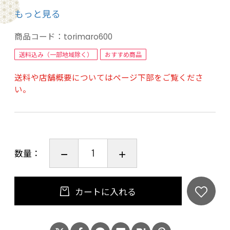
抜群！
もっと見る
たっぷりのお野菜と一緒にお召し上がりくださ
い。
商品コード：
torimaro600
濃縮スープになっておりますので冷凍庫保存も
送料込み（一部地域除く）
おすすめ商品
コンパクトです。
送料や店舗概要についてはページ下部をご覧くださ
■おうちでも簡単にお店の味が再現出来ますよ
い。
うカラーのレシピを同梱しております。
■ギフト・贈答品に：当店では「金額のわかる
明細」などは同梱しておりませんのでご安心く
ださい。
数量：
■賞味期限：製造日より冷凍保存６０日間
■保存方法：－18℃以下の冷凍保存。
カートに入れる
■原材料
牛内臓(シマ腸/米国）、白味噌、みりん、ポーク