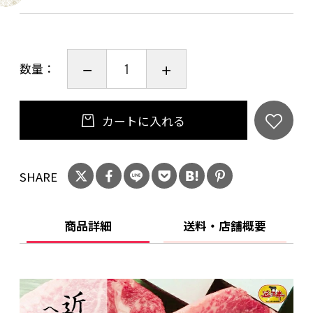
【３人前】
内容 ◆季節によって野菜が変わります
・近江牛スライス 500g
数量：
・胡麻ダレ 300cc
・ポン酢 300cc
・白ねぎ
カートに入れる
・椎茸 3個
・白菜
SHARE
・ほうれん草
・しめじ
・赤こんにゃく
商品詳細
送料・店舗概要
・えのき茸
・水菜
・うどん
・もち