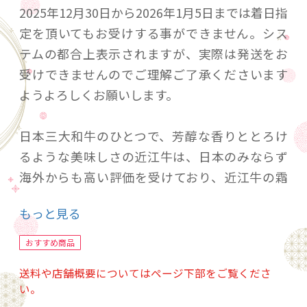
2025年12月30日から2026年1月5日までは着日指
定を頂いてもお受けする事ができません。シス
テムの都合上表示されますが、実際は発送をお
受けできませんのでご理解ご了承くださいます
ようよろしくお願いします。
日本三大和牛のひとつで、芳醇な香りととろけ
るような美味しさの近江牛は、日本のみならず
海外からも高い評価を受けており、近江牛の霜
降り肉は和牛の極みです。 そんな近江牛の中で
もっと見る
も最高級のA4～A5の格付けにこだわりお届けし
ております。
おすすめ商品
ひょうたんやオリジナルのポン酢と胡麻ダレで
送料や店舗概要についてはページ下部をご覧くださ
お召し上がください。
い。