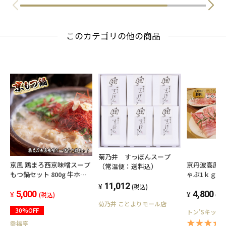
このカテゴリの他の商品
菊乃井 すっぽんスープ
京風 鶏まろ西京味噌スープ
京丹波高原
（常温便：送料込）
もつ鍋セット 800g 牛ホル
ゃぶ1ｋｇ
モン もつ鍋 味噌味 シマチ
11,012
(税込)
ョウ
5,000
4,800
(税込)
(税
菊乃井 ことよりモール店
30%OFF
トン’Sキッチ
★★★★★
幸福亭