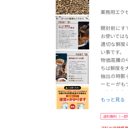
業務用エクセレ
開封前にす
お使いでは
適切な鮮度
い事です。
物価高騰の
ちは鮮度を
抽出の時膨
ーヒーがも
でおります
もっと見る
是非お客様
さい。
宜しくお願
送料無料（一部