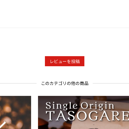
賞味期限：
※新鮮な状
ます。
※開封後は
い。
※お届けま
ください。
レビューを投稿
このカテゴリの他の商品