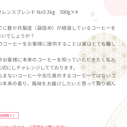
ンスブレンド No5 2kg 500g×4
でに数か月製造（袋詰め）が経過しているコーヒーを
ないでしょうか？
のコーヒーをお客様に提供することは実はとても難し
中お客様に本来のコーヒーを知っていただきたく私た
大切にしチャレンジしてております。
らまないコーヒーや劣化臭のするコーヒーではないコ
つ本来の香り、風味をお届けしたいと思って取り組ん
。
にコーヒー本来の香りに包まれたひと時をご提案くだ
い致します。
地域除く）