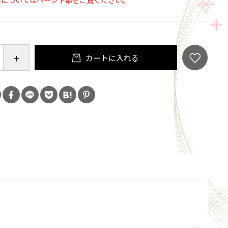
要についてはページ下部をご覧ください。
業務用エクセレンスブレンド No5は、厳選されたコー
用し、熟練の焙煎技術で仕上げた特別な2kgパックで
レンドは、飲みやすくバランスの良い味わいが特徴
のコーヒータイムや空間を提案されるレストランやホ
カートに入れる
です。心地よい香りとコクが、特別なひとときを演出
ズは、店舗運営だけでなく家庭でもお得にご利用いた
スタイリッシュなパッケージは、大切な方への贈り物
ます。特別なひとときに、このエクセレンスブレンド
みてはいかがでしょうか？
★ーー苦味
★ーーコク