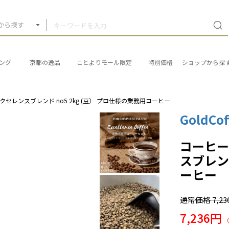
から探す
ング
京都の逸品
ことよりモール限定
特別価格
ショップから探
セレンスブレンド no5 2kg (豆） プロ仕様の業務用コーヒー
GoldCof
コーヒー
スブレンド
ーヒー
通常価格
7,2
7,236円