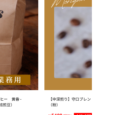
ー 黄昏 -
【中深煎り】守口ブレンド 1.5Kg（5
用焙煎豆）
（粉）