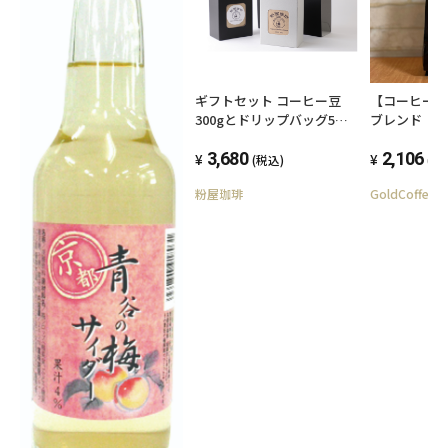
ギフトセット コーヒー豆
【コーヒー豆】 リラ
300gとドリップバッグ5パ
ブレンド （粉
ック
袋 【送料無
3,680
2,106
(税込)
(税
粉屋珈琲
GoldCoffee