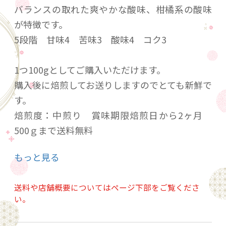
バランスの取れた爽やかな酸味、柑橘系の酸味
が特徴です。
5段階 甘味4 苦味3 酸味4 コク3
1つ100gとしてご購入いただけます。
購入後に焙煎してお送りしますのでとても新鮮で
す。
焙煎度：中煎り 賞味期限焙煎日から2ヶ月
500ｇまで送料無料
ご購入の際には、豆・粉どちらでも可能です。
もっと見る
ご購入の際に、どちらを希望されるか希望を入
力お願い致します。
送料や店舗概要についてはページ下部をご覧くださ
い。