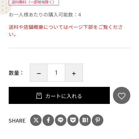
【商品内容】
送料無料（一部地域除く）
1.マッシュルームと茸のスープ
お一人様あたりの購入可能数：4
× 1袋（160ｇ）
送料や店舗概要についてはページ下部をご覧くださ
2.クレソンのポタージュスープ
い。
× 1袋（160ｇ）
3.かぼちゃとじゃがいものポタージュスープ
× 1袋（160ｇ）
4.グルテンフリー金時人参のポタージュスープ
数量：
× 1袋（160ｇ）
5.まるごと牛蒡のヘルシースープ
× 1袋（160ｇ）
カートに入れる
6.具だくさんミネストロー
ネ × 1袋（160ｇ）
SHARE
7.煎り玄米の根菜スー
プ × 1袋（160ｇ）