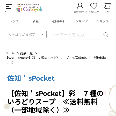
メニュー
登録/ログイン
お気に入り
カート
トップ
新着
送料無料
ランキング
ショップ
カテゴリから探す
ホーム
商品一覧
【佐知＇sPocket】彩 ７種のいろどりスープ ≪送料無料（一部地域除
く）≫
佐知＇sPocket
1
/
1
【佐知＇sPocket】彩 ７種の
いろどりスープ ≪送料無料
（一部地域除く）≫