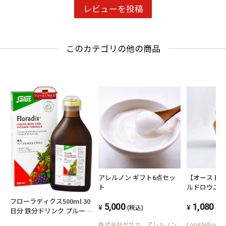
レビューを投稿
このカテゴリの他の商品
アレルノン ギフト6点セッ
【オースト
ト
ルドロウユ
140g
フローラディクス500ml 30
5,000
1,080
(税込)
(税
日分 鉄分ドリンク プルーン
250倍の鉄分 Floradix 鉄分
株式会社ヤサカ アレルノン
Longfellows