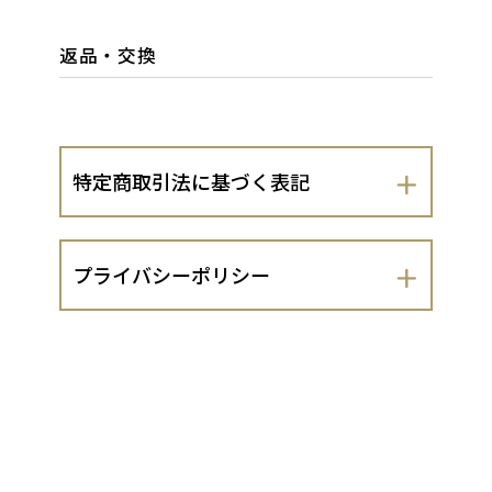
返品・交換
特定商取引法に基づく表記
会社名
プライバシーポリシー
株式会社尾崎食品
株式会社尾崎食品（以下、当出店者とい
運営責任者
います。）は、 お客さまの個人情報の取
扱いについて、以下のとおりプライバシ
尾崎建太
ーポリシーを定めます。
１．法令遵守
住所