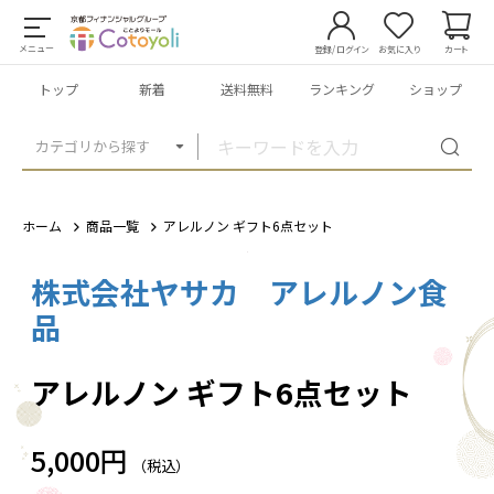
メニュー
登録/ログイン
お気に入り
カート
トップ
新着
送料無料
ランキング
ショップ
カテゴリから探す
ホーム
商品一覧
アレルノン ギフト6点セット
株式会社ヤサカ アレルノン食
1
/
5
品
アレルノン ギフト6点セット
5,000円
（税込）