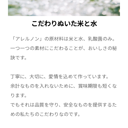
植物性乳酸菌で発酵させたマヨネーズ風の発酵
食品です。
こだわりぬいた米と水
お米由来の素材と岩塩のみでシンプルな味に仕
上げました。
「アレルノン」の原材料は米と水、乳酸菌のみ。
一つ一つの素材にこだわることが、おいしさの秘
※弊社は、すべて手作業にて製造をしておりま
訣です。
す。
毎週木曜日 正午までのご注文につきましては、
丁寧に、大切に、愛情を込めて作っています。
翌日金曜日出荷となり、
木曜日 正午以降のご注文につきましては、翌週
余計なものを入れないために、賞味期限も短くな
金曜日出荷 となっております。
ります。
でもそれは品質を守り、安全なものを提供するた
めの私たちのこだわりなのです。
【賞味期限：出荷日より冷蔵14日間】