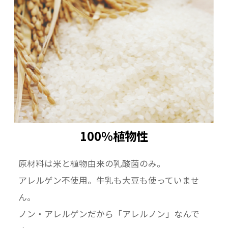
味、
甜菜糖でやさしい甘みに仕上げました。
■オリゴプラス 450gパック ×1パック
地元 滋賀県高島市産の有機米を微粉にし、湧き
水で炊き上げ、ふなずし由来の乳酸菌でていね
いに発酵させたお米のヨーグルトです。
大腸まで届き、乳酸菌やビフィズス菌の栄養源
100%植物性
となるオリゴ糖を配合。
やさしい甘みに仕上げました。
原材料は米と植物由来の乳酸菌のみ。
■アサイー 糀グルト 80gパック ×1パック
アレルゲン不使用。牛乳も大豆も使っていませ
地元 滋賀県高島市産のお米を微粉にし、湧き水
ん。
で炊き上げ、ふなずし由来の乳酸菌と米糀でて
ノン・アレルゲンだから「アレルノン」なんで
いねいに発酵させたお米のヨーグルトです。