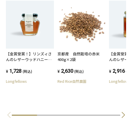
【金賞受賞！】リンズィさ
京都産 自然栽培の赤米
【金賞受賞
んのレザーウッドハニー
400g×2袋
んのレザー
140g
280g
1,728
2,630
2,916
(税込)
(税込)
(税
Longfellows
Red Rice自然農園
Longfellows