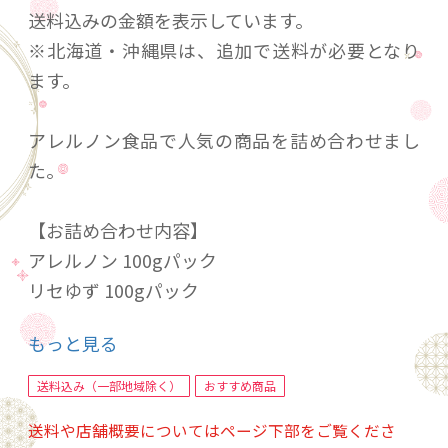
送料込みの金額を表示しています。
※北海道・沖縄県は、追加で送料が必要となり
ます。
アレルノン食品で人気の商品を詰め合わせまし
た。
【お詰め合わせ内容】
アレルノン 100gパック
リセゆず 100gパック
オリゴプラス 450gパック
もっと見る
アサイー 糀グルト 80gパック
米澪 ライスリッチ プレミアム宇治抹茶 450gパ
送料込み（一部地域除く）
おすすめ商品
ック
送料や店舗概要についてはページ下部をご覧くださ
米マヨ 200g