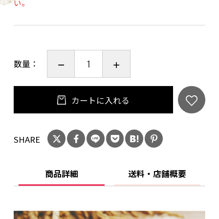
い。
■アレルノン 100gパック ×1パック
地元 滋賀県高島市産の有機米を微粉にし、湧き
水で炊き上げ、
数量：
漬物由来の乳酸菌でていねいに発酵させた
100％植物性のお米のヨーグルトです。
お好みでジャムやソースなどを加えてアレンジ
カートに入れる
していただけるプレーンタイプ。
SHARE
■リセゆず 100gパック ×1パック
地元 滋賀県高島市産のお米を微粉にし、湧き水
で炊き上げ、
商品詳細
送料・店舗概要
ふなずし由来の乳酸菌でていねいに発酵させた
お米のヨーグルトです。
高知県産のゆずの果皮と果汁のさわやかな風