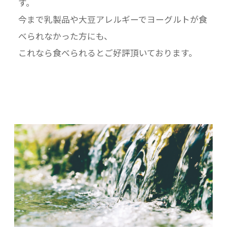
す。
アサイー特有の奥深い味わいとまろやかでやさ
今まで乳製品や大豆アレルギーでヨーグルトが食
しい酸味が特徴です。
べられなかった方にも、
これなら食べられるとご好評頂いております。
■米澪 ライスリッチ プレミアム宇治抹茶 450g
パック ×1パック
地元 滋賀県高島市産のお米を微粉にし、湧き水
で炊き上げ、
米糀でていねいに発酵させたノンアルコールの
甘酒です。
厳選された京都 宇治産の抹茶を使用し、豊かな
風味に仕上げた米澪プレミアム商品です。
■米マヨ 200g ×1本
地元 滋賀県高島市産のお米を微粉にし、湧き水
で炊き上げ、