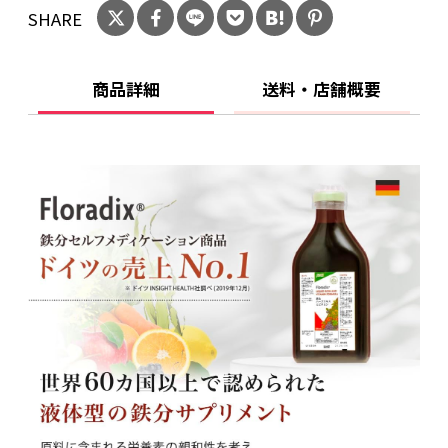
SHARE
本オリジナル配合で商品リニューアル。さらに
飲みやすさ、美味しさにこだわりました。 果物
がベースとなっており、フルーティーで美味しく
商品詳細
送料・店舗概要
毎日飲み続けやすい味になって美味しく鉄分補
給が出来ます。
✅【徹底的に吸収率を考えた鉄分サプリ】吸収
のことを考え「液体」「ビタミンだけでなくフ
ルーツ＆ハーブを配合」。錠剤やグミではなく
鉄分ドリンクにすることで栄養素を溶解し、す
みやかな吸収、からだにやさしい設計を実現し
ています。さらにフルーツ＆ハーブの配合で、
「植物」「ビタミン」「ミネラル」「微量元
素」が一体になった時にもたらされる働きに着
目し開発されました。
✅【保存料不使用の鉄分ドリンク】保存料・着