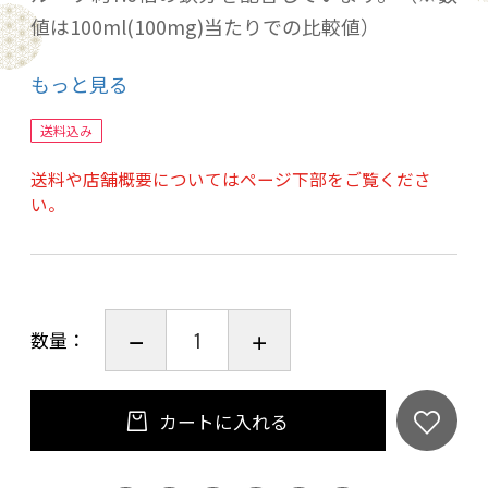
値は100ml(100mg)当たりでの比較値）
✅【世界で60か国以上で愛飲されるベストセラ
もっと見る
ー鉄分サプリ】SALUSは1916年創業でハーブブ
レンドのエキスパート、現在では世界65ヵ国に
送料込み
オーガニック・ハーブ製品を輸出しており、その
送料や店舗概要についてはページ下部をご覧くださ
中でもフローラディクス/Floradixは60か国で60
い。
年以上多くの女性に愛飲されてきたドイツ売上
No.1のセルフメディケーション商品です。(ドイ
ツInsight Health社調べ 2019年12月）世界中で
愛用者が続出中の鉄分サプリです。SALUSは100
数量：
年以上続く老舗メーカーです。
✅【液体鉄分サプリメント/鉄分ドリンク】鉄分
だけでなく17種類のハーブやフルーツ、V.B1
カートに入れる
V.B2 V.B6 V.B12などを含み、美容にもおすすめ
の液体鉄分サプリメント(鉄分ドリンク)です。日