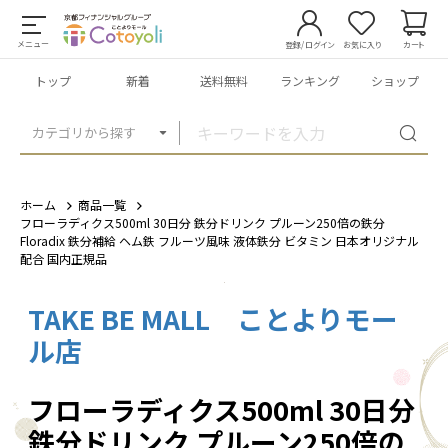
メニュー
登録/ログイン
お気に入り
カート
トップ
新着
送料無料
ランキング
ショップ
カテゴリから探す
ホーム
商品一覧
フローラディクス500ml 30日分 鉄分ドリンク プルーン250倍の鉄分
Floradix 鉄分補給 ヘム鉄 フルーツ風味 液体鉄分 ビタミン 日本オリジナル
配合 国内正規品
TAKE BE MALL ことよりモー
1
/
1
ル店
フローラディクス500ml 30日分
鉄分ドリンク プルーン250倍の