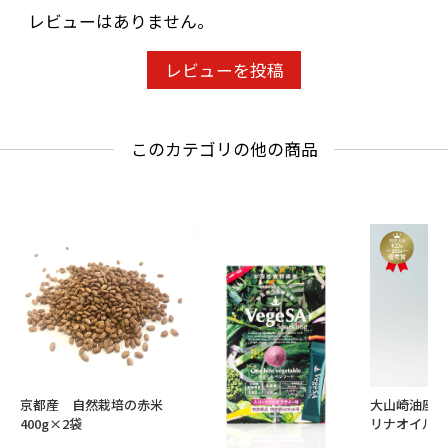
レビューはありません。
レビューを投稿
このカテゴリの他の商品
大山崎油座
京都産 自然栽培の赤米
リナオイル13
400g×2袋