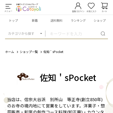
メニュー
登録/ログイン
お気に入り
カート
トップ
新着
送料無料
ランキング
ショップ
カテゴリから探す
ホーム
ショップ一覧
佐知＇sPocket
佐知＇sPocket
当店は、信宗大谷派 別所山 等正寺(創立850年)
のお寺の境内地にて営業をしています。洋菓子・惣
菜販売・和室の創作コース料理(知正庵)・カウンタ