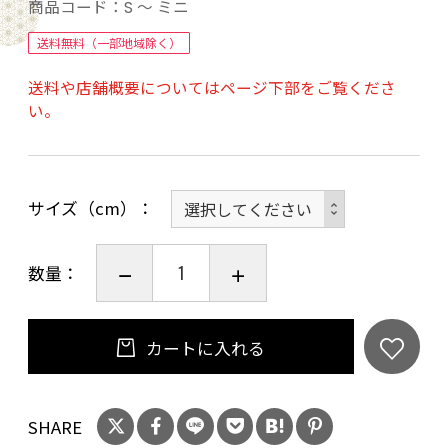
商品コード：
S ～ ミニ
名称 ： 洋生菓子
送料無料（一部地域除く）
原材料名：クリーム（国産製造）、卵、砂糖、
送料や店舗概要についてはページ下部をご覧くださ
小麦粉、カカオ豆、植物油脂、ラム酒、食塩、/
い。
ベーキングパウダー（一部に乳成分、卵、小麦
を含む）
賞味期限：冷凍30日（解凍後冷蔵3日）
サイズ（cm）
数量：
カートに入れる
SHARE