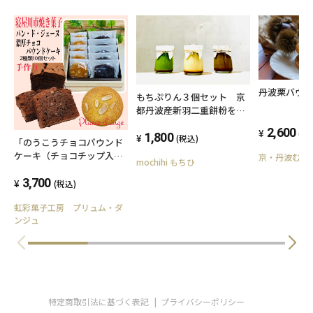
丹波栗バウ
もちぷりん３個セット 京
都丹波産新羽二重餅粉を使
用した固さ０食感和スイー
2,600
(税
ツ
1,800
(税込)
「のうこうチョコパウンド
ケーキ（チョコチップ入）
京・丹波むら
mochihi もちひ
＆パン・ド・ジェーヌ」詰
め合わせ 10個入り 【送
3,700
(税込)
料込み】（北海道、沖縄を
虹彩菓子工房 プリュム・ダ
除く）
ンジュ
特定商取引法に基づく表記
プライバシーポリシー