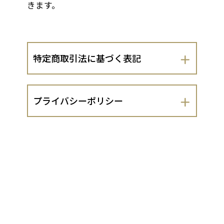
きます。
特定商取引法に基づく表記
会社名
プライバシーポリシー
パティスリーこずえ
パティスリーこずえ（以下、当出店者と
運営責任者
いいます。）は、 お客さまの個人情報の
取扱いについて、以下のとおりプライバ
隅山 絢子
シーポリシーを定めます。
１．法令遵守
住所
当出店者は、個人情報の保護に関する法
奈良県奈良市東向中町24
律（平成15年法律第57号。以下「個人情