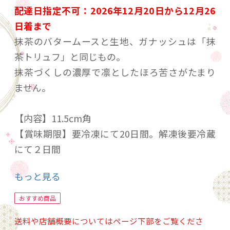
配達日指定不可：2026年12月20日から12月26
日着まで
抹茶のバタームースと生地、ガナッシュは「抹
茶トリュフ」と同じもの。
抹茶づくしの濃厚で凛としたほろ苦さがたまり
ません。
【内容】11.5cm角
【賞味期限】要冷凍にて20日間。解凍後要冷蔵
にて２日間
【発送方法】冷凍便
もっと見る
【美味しいお召し上がり方】
おすすめ商品
必要な量だけを冷蔵庫にて3～4時間かけて解凍
送料や店舗概要についてはページ下部をご覧くださ
下さい。