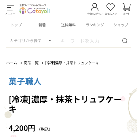
メニュー
登録/ログイン
お気に入り
カート
トップ
新着
送料無料
ランキング
ショップ
カテゴリから探す
ホーム
商品一覧
[冷凍]濃厚・抹茶トリュフケーキ
菓子職人
1
/
1
[冷凍]濃厚・抹茶トリュフケー
キ
4,200円
（税込）