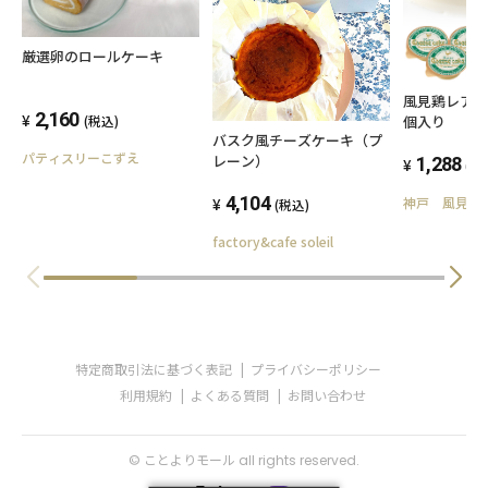
厳選卵のロールケーキ
風見鶏レア
2,160
個入り
(税込)
バスク風チーズケーキ（プ
パティスリーこずえ
レーン）
1,288
(税
4,104
神戸 風見鶏
(税込)
factory&cafe soleil
特定商取引法に基づく表記
プライバシーポリシー
利用規約
よくある質問
お問い合わせ
© ことよりモール all rights reserved.