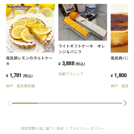
ライトギフトケーキ オレ
ンジ＆バニラ
風見鶏レモンのタルトケー
風見鶏バス
3,888
キ
(税込)
京都アランシア
1,781
1,800
(税込)
(税
神戸 風見鶏本舗
神戸 風見鶏
特定商取引法に基づく表記
プライバシーポリシー