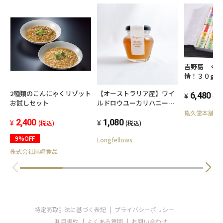
吉野葛 く
情！３０g×
ソート３０
2種類のこんにゃくリゾット
【オーストラリア産】ワイ
6,480
(税
お試しセット
ルドロウユーカリハニー
140g
亀久堂本舗オ
2,400
1,080
(税込)
(税込)
9%OFF
Longfellows
株式会社尾崎食品
特定商取引法に基づく表記
プライバシーポリシー
利用規約
よくある質問
お問い合わせ