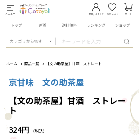
メニュー
登録/ログイン
お気に入り
カート
トップ
新着
送料無料
ランキング
ショップ
カテゴリから探す
ホーム
商品一覧
【文の助茶屋】甘酒 ストレート
京甘味 文の助茶屋
1
/
3
【文の助茶屋】甘酒 ストレー
ト
324円
（税込）