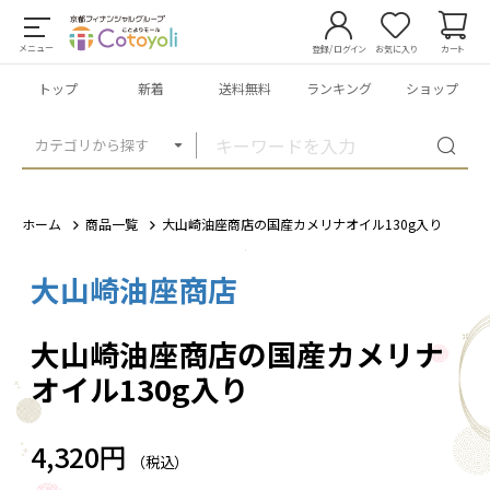
メニュー
登録/ログイン
お気に入り
カート
トップ
新着
送料無料
ランキング
ショップ
カテゴリから探す
ホーム
商品一覧
大山崎油座商店の国産カメリナオイル130g入り
大山崎油座商店
1
/
3
大山崎油座商店の国産カメリナ
オイル130g入り
4,320円
（税込）