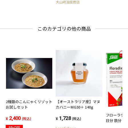
大山崎油座商店
このカテゴリの他の商品
2種類のこんにゃくリゾット
【オーストラリア産】マヌ
お試しセット
カハニーMG30＋ 140g
フローラディク
2,400
1,728
(税込)
(税込)
日分 鉄分ド
250倍の鉄分 F
9%OFF