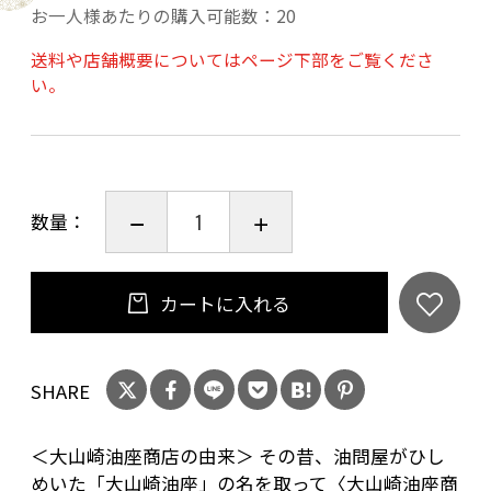
お一人様あたりの購入可能数：20
ます”
送料や店舗概要についてはページ下部をご覧くださ
い。
賞味期限：加工後から２年
コールドプレス製法なので、カメリナ本来の風
味が感じられます。
マタニティフード認証取得。
数量：
約5年の歳月をかけて、自信を持って皆様にお出
しできるカメリナオイルが出来上がりました。
カートに入れる
栄養機能食品(オメガ3を約35％含有）生食・加
熱調理どちらでもお召し上がりください。
SHARE
＜大山崎油座商店の由来＞ その昔、油問屋がひし
めいた「大山崎油座」の名を取って〈大山崎油座商