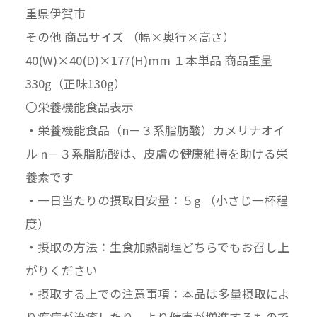
重県伊賀市
その他 商品サイズ （幅×奥行×高さ）
40(W)×40(D)×177(H)mm １本単品 商品重量
330g（正味130g）
〇栄養機能食品表示
・栄養機能食品（n－３系脂肪酸）カメリナオイ
ル n－３系脂肪酸は、皮膚の健康維持を助ける栄
養素です
・一日当たりの摂取目安量：５g （小さじ一杯程
度）
・摂取の方法：生食加熱調理どちらでもお召し上
がりください
・摂取する上での注意事項：本品は多量摂取によ
り疾病が治癒したり、より健康が増進するもので