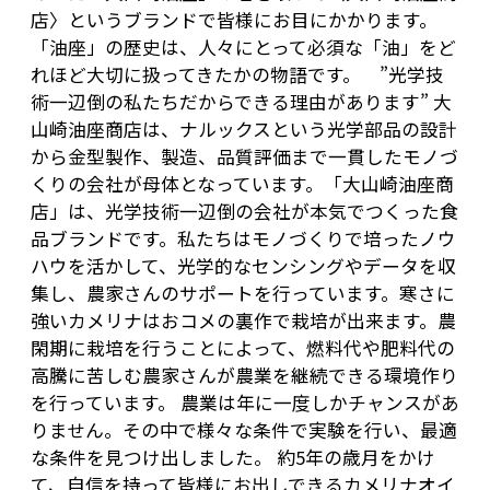
店〉というブランドで皆様にお目にかかります。
「油座」の歴史は、人々にとって必須な「油」をど
れほど大切に扱ってきたかの物語です。 ”光学技
術一辺倒の私たちだからできる理由があります” 大
山崎油座商店は、ナルックスという光学部品の設計
から金型製作、製造、品質評価まで一貫したモノづ
くりの会社が母体となっています。「大山崎油座商
店」は、光学技術一辺倒の会社が本気でつくった食
品ブランドです。私たちはモノづくりで培ったノウ
ハウを活かして、光学的なセンシングやデータを収
集し、農家さんのサポートを行っています。寒さに
強いカメリナはおコメの裏作で栽培が出来ます。農
閑期に栽培を行うことによって、燃料代や肥料代の
高騰に苦しむ農家さんが農業を継続できる環境作り
を行っています。 農業は年に一度しかチャンスがあ
りません。その中で様々な条件で実験を行い、最適
な条件を見つけ出しました。 約5年の歳月をかけ
て、自信を持って皆様にお出しできるカメリナオイ