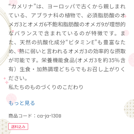
“カメリナ”は、ヨーロッパで古くから親しまれ
ている、アブラナ科の植物で、必須脂肪酸のオ
メガ3とオメガ6不飽和脂肪酸のオメガ9が理想的
なバランスで含まれているのが特徴です。ま
た、天然の抗酸化成分“ビタミンE”も豊富なた
め、熱に弱いと言われるオメガ3の効率的な摂取
が可能です。栄養機能食品(オメガ3を約35％含
有）生食・加熱調理どちらでもお召し上がりく
ださい。
私たちのものづくりのこだわり
1.” 完熟で収穫することで、まろやかな風味に仕
もっと見る
上げています”
2.”薬剤や添加物を使用しません”
商品コード：
ca-ja-130B
3."とことん国産でつくることにしました”
送料込み
4."環境にやさしく、持続可能な栽培を行ってい