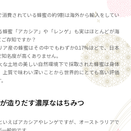
で消費されている蜂蜜の約9割は海外から輸入をしてい
る蜂蜜「アカシア」や「レンゲ」も実はほとんどが海
てご存知ですか？
リア産の蜂蜜はその中でもわずか0.17%ほどで、日本
だ知名度が高くありません。
大な土地の美しい自然環境下で採取された蜂蜜は身体
、上質で味わい深いことから世界的にとても高い評価
す。
境が造りだす濃厚なはちみつ
といえばアカシアやレンゲですが、オーストラリアで
が一般的です。