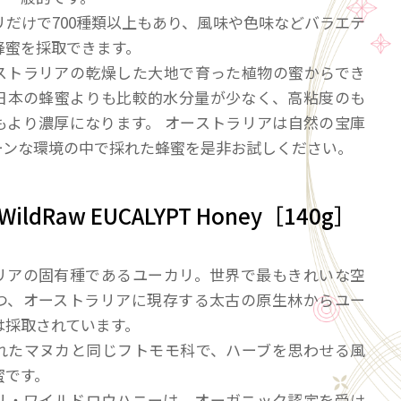
リだけで700種類以上もあり、風味や色味などバラエテ
蜂蜜を採取できます。
ストラリアの乾燥した大地で育った植物の蜜からでき
日本の蜂蜜よりも比較的水分量が少なく、高粘度のも
もより濃厚になります。 オーストラリアは自然の宝庫
ーンな環境の中で採れた蜂蜜を是非お試しください。
c WildRaw EUCALYPT Honey［140g］
リアの固有種であるユーカリ。世界で最もきれいな空
つ、オーストラリアに現存する太古の原生林からユー
は採取されています。
れたマヌカと同じフトモモ科で、ハーブを思わせる風
蜜です。
リ・ワイルドロウハニーは、オーガニック認定を受け