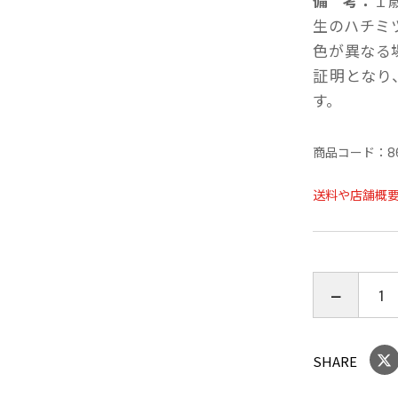
備 考：
１
生のハチミ
色が異なる
証明となり
す。
商品コード：
8
送料や店舗概
SHARE