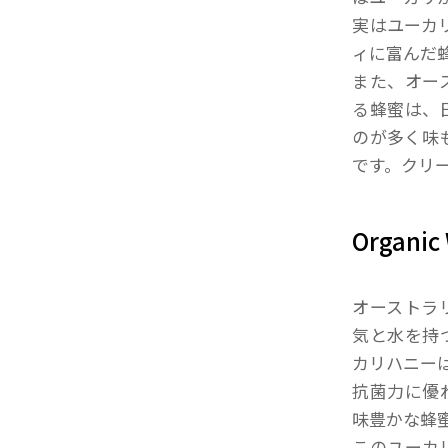
実はユーカ
ィに富んだ
また、オー
る蜂蜜は、
のが多く味
です。クリ
Organi
オーストラ
気と水を持
カリハニー
抗菌力に優
味豊かな蜂
このユーカ