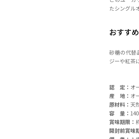
たシングル
おすす
砂糖の代替
ジーや紅茶
認 定：
オ
産 地：
オ
原材料：
天
容 量：
14
賞味期限：
開封前賞味