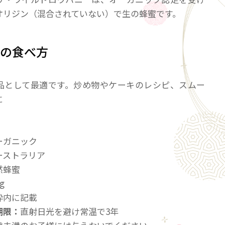
オリジン（混合されていない）で生の蜂蜜です。
めの食べ方
品として最適です。炒め物やケーキのレシピ、スムー
に
ーガニック
ーストラリア
然蜂蜜
0g
枠内に記載
期限：
直射日光を避け常温で3年