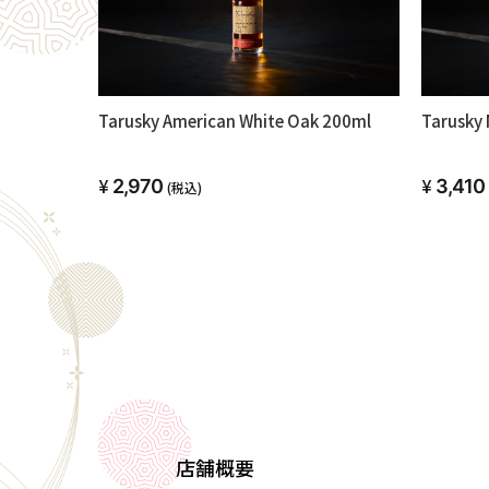
Tarusky American White Oak 200ml
Tarusky 
2,970
3,410
(税込)
店舗概要