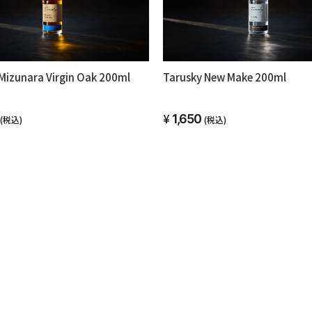
Mizunara Virgin Oak 200ml
Tarusky New Make 200ml
1,650
(税込)
(税込)