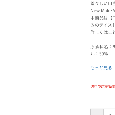
荒々しい口
New Ma
本商品は【T
みのテイス
詳しくはこ
原酒料名：
ル：50%
もっと見る
20歳未満
の方への酒
ご購入時、
送料や店舗概
年月日を必
ことよりモ
せ欄への入