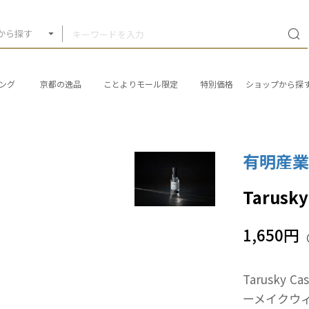
から探す
ング
京都の逸品
ことよりモール限定
特別価格
ショップから探
有明産
Tarusk
1,650円
Tarusky C
ーメイクウ