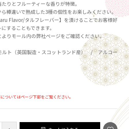
当たりとフルーティーな香りが特徴。
keから樽違いで熟成した3種の個性をお楽しみください。
aru Flavor/タルフレーバー】を漬けることでお客様好
トにすることもできます。
とよりモール内の弊社ページをご確認ください。
モルト（英国製造・スコットランド産） / アルコー
の飲酒は法律で禁止されています。当店は20歳未満
類の販売はいたしておりません。
「ご注文手続き」画面の「お問い合わせ欄」に、生
要についてはページ下部をご覧ください。
ず入力してください。
ール会員で生年月日登録済みの方は、お問い合わ
力は不要です。