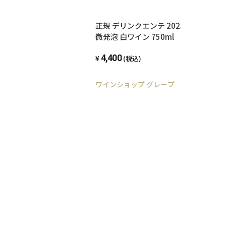
正規 デリンクエンテ 2025年 タフナ
微発泡 白ワイン 750ml
4,400
(税込)
ワインショップ グレープ