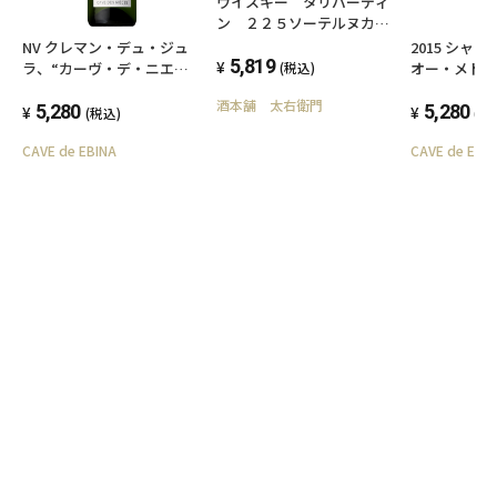
ウイスキー タリバーディ
ン ２２５ソーテルヌカス
クフィニッシュ 700ml
NV クレマン・デュ・ジュ
2015 シャ
43度 スコッチウイスキー
5,819
ラ、“カーヴ・デ・ニエ
オー・メド
(税込)
ス”、ドメーヌ・ベルテ・ボ
酒本舗 太右衛門
ンデ
5,280
5,280
(税込)
(税
CAVE de EBINA
CAVE de EBI