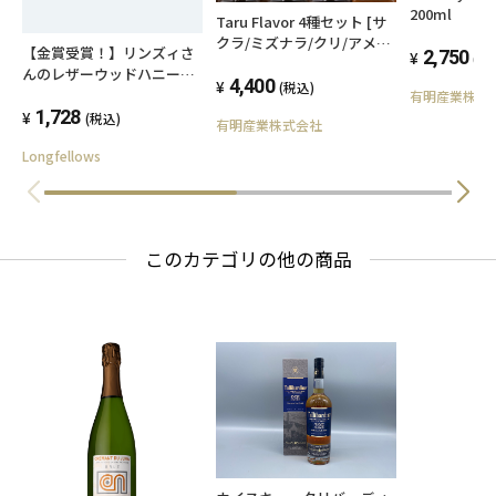
200ml
Taru Flavor 4種セット [サ
クラ/ミズナラ/クリ/アメリ
【金賞受賞！】リンズィさ
2,750
(税
カンホワイトオーク]
んのレザーウッドハニー
4,400
(税込)
140g
有明産業株式
1,728
(税込)
有明産業株式会社
Longfellows
このカテゴリの他の商品