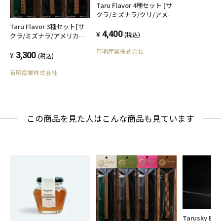
Taru Flavor 4種セット [サ
クラ/ミズナラ/クリ/アメリ
カンホワイトオーク]
Taru Flavor 3種セット[サ
4,400
(税込)
クラ/ミズナラ/アメリカン
ホワイトオーク]
有明産業株式会社
3,300
(税込)
有明産業株式会社
この商品を見た人はこんな商品も見ています
Tarusky Bou