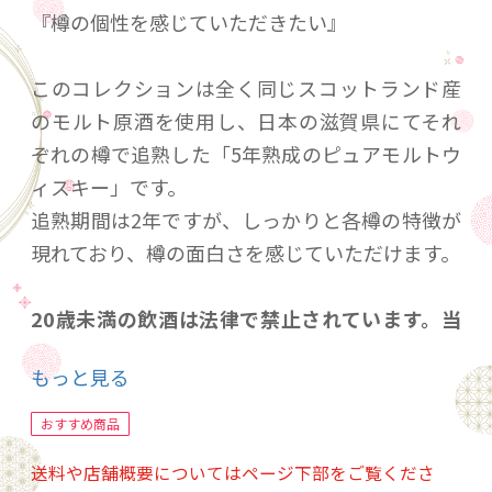
『樽の個性を感じていただきたい』
このコレクションは全く同じスコットランド産
のモルト原酒を使用し、日本の滋賀県にてそれ
ぞれの樽で追熟した「5年熟成のピュアモルトウ
ィスキー」です。
追熟期間は2年ですが、しっかりと各樽の特徴が
現れており、樽の面白さを感じていただけます。
20歳未満の飲酒は法律で禁止されています。当
店は20歳未満の方への酒類の販売はいたしてお
もっと見る
りません。
ご購入時、「ご注文手続き」画面の「お問い合
おすすめ商品
わせ欄」に、生年月日を必ず入力してくださ
送料や店舗概要についてはページ下部をご覧くださ
い。