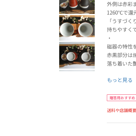
外側は赤彩ま
1260℃で
「うすづく
持ちやすく
・
磁器の特性
赤黒部分は
落ち着いた
・
もっと見る
高台内もし
持ち心地良
・
贈答用おすすめ
◎焼酎、日
送料や店舗概
何にでもお
(2客での価