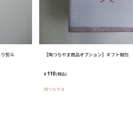
きり熨斗
【陶つちやま商品オプション】ギフト梱包 
110
(税込)
陶つちやま