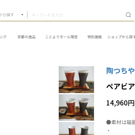
から探す
ング
京都の逸品
ことよりモール限定
特別価格
ショップから探
陶つち
ペアビア
14,960円
●素材は磁
・