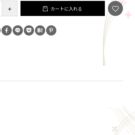
高さ122㎜
カートに入れる
容量220cc(八分目)
〇、食洗機/〇、直火/×
の手作り生産ですので、多少の違いは御了承下さい。