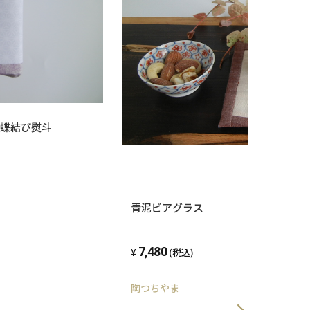
蝶結び熨斗
青泥ビアグラス
7,480
(税込)
陶つちやま