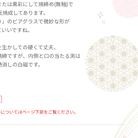
たは黒彩にして焼締め(無釉)で
還元焼成してあります。
り」のビアグラスで微妙な形が
ていいですね。
を生かしての硬くて丈夫、
焼締ですが、内側と口の当たる渕は
艶消しの白磁です。
っかりと削られていて
いのよい重さになっています。
本酒、ビール、ジュース、お茶、コーヒー・・・
要についてはページ下部をご覧ください。
使い下さい。
格です。)