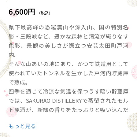
6,600円
（税込）
県下最高峰の恐羅漢山や深入山、国の特別名
勝・三段峡など、豊かな森林と清流が織りなす
色彩、景観の美しさが際立つ安芸太田町戸河
内。
そんな山あいの地にあり、かつて鉄道用として
使われていたトンネルを生かした戸河内貯蔵庫
で熟成。
四季を通じて冷涼な気温を保つうす暗い貯蔵庫
では、SAKURAO DISTILLERYで蒸留されたモル
ト原酒が、新緑の香りをたっぷりと吸い込んだ
樽の中で静かに熟成の時を重ねています。
もっと見る