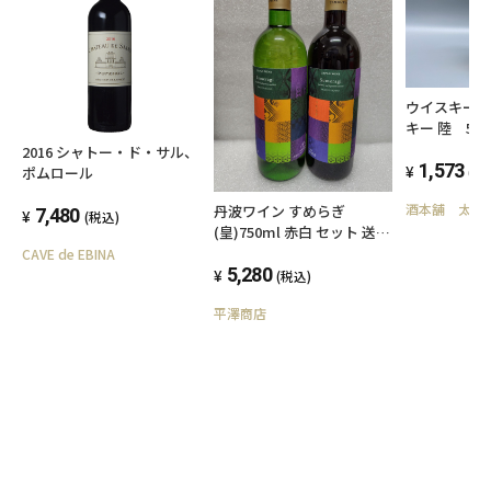
ウイスキー
キー 陸 50
ルトウイス
2016 シャトー・ド・サル、
1,573
ポムロール
(税
酒本舗 太右
丹波ワイン すめらぎ
7,480
(税込)
(皇)750ml 赤白 セット 送料
込み
CAVE de EBINA
5,280
(税込)
平澤商店