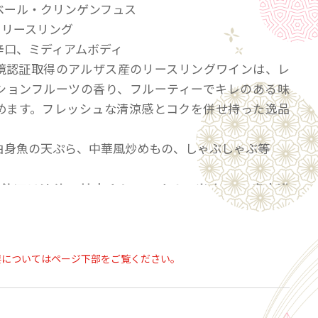
ベール・クリンゲンフュス
% リースリング
辛口、ミディアムボディ
境認証取得のアルザス産のリースリングワインは、レ
ションフルーツの香り、フルーティーでキレのある味
めます。フレッシュな清涼感とコクを併せ持った逸品
白身魚の天ぷら、中華風炒めもの、しゃぶしゃぶ等
の飲酒は法律で禁止されています。当店は20歳未満
類の販売はいたしておりません。
「ご注文手続き」画面の「お問い合わせ欄」に、生
ず入力してください。
要についてはページ下部をご覧ください。
ール会員で生年月日登録済みの方は、お問い合わ
力は不要です。