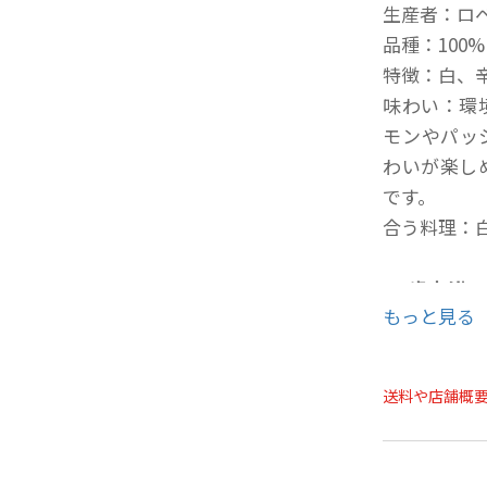
生産者：ロ
品種：100
特徴：白、
味わい：環
モンやパッ
わいが楽し
です。
合う料理：
20歳未満
もっと見る
の方への酒
ご購入時、
年月日を必
送料や店舗概
ことよりモ
せ欄への入