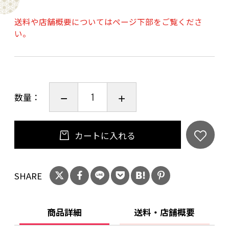
シャトー・ラトゥールのセカンドワインです。
100年以上に渡って大切に守られてきたファース
送料や店舗概要についてはページ下部をご覧くださ
い。
トワインの畑を囲む区画で育つ、樹齢40年を超
える優良なブドウを使用し、ファーストワイン
との醸造の違いは新樽率のみという贅沢な造り
で仕立てられます。
数量：
支配人であるフレデリック・アンジェラ氏自身
が、もはやセカンドワインと呼ぶことを躊躇す
る、高いレベルに達した逸品です。
カートに入れる
20歳未満の飲酒は法律で禁止されています。当
店は20歳未満の方への酒類の販売はいたしてお
SHARE
りません。
ご購入時、「ご注文手続き」画面の「お問い合
商品詳細
送料・店舗概要
わせ欄」に、生年月日を必ず入力してくださ