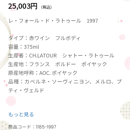
25,003円
（税込）
レ・フォール・ド・ラトゥール 1997
タイプ：赤ワイン フルボディ
容量：375ml
生産者：CH.LATOUR シャトー・ラトゥール
生産地：フランス ボルドー ポイヤック
原産地呼称：AOC. ポイヤック
品種：カベルネ・ソーヴィニヨン、メルロ、プ
ティ・ヴェルド
もっと見る
こちらは、鮮烈な個性を放ち続け、名実ともに
世界最高峰のワインを生み出す格付け第一級、
商品コード：
1185-1997