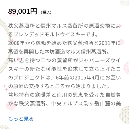
89,001円
（税込）
秩父蒸溜所と信州マルス蒸留所の原酒交換によ
るブレンデッドモルトウイスキーです。
2008年から稼働を始めた秩父蒸溜所と2011年に
蒸留を再開した本坊酒造マルス信州蒸溜所。
高い志を持つ二つの蒸留所がジャパニーズウイ
スキーの新たな可能性を追求して立ち上げたこ
のプロジェクトは、6年前の2015年4月にお互い
の原酒の交換するところから始まりました。
盆地特有の寒暖差と荒川の恩恵を受けた自然豊
かな秩父蒸溜所、中央アルプス駒ヶ岳山麓の美
しい森に囲まれたマルス信州蒸溜所。
もっと見る
この二つの環境で熟成を重ねた原酒はそれぞれ