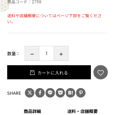
の地でブレンドされ、新たな二つの個性となっ
商品コード：
2759
て表現されました。
柔らかく透明感のあるフルーティーさ、そして
送料や店舗概要についてはページ下部をご覧くださ
い。
少しずつ丁寧に重ねた香りの層が、深みとなっ
て時間と共にゆったりと感じられます。
特徴を生かすためアルコール分高め、ノンチル
フィルター・ナチュラルカラーでボトリング。
数量：
様々な可能性を秘めたジャパニーズウイスキー
の魅力と可能性が詰まった一本となっています。
カートに入れる
20歳未満の飲酒は法律で禁止されています。当
店は20歳未満の方への酒類の販売はいたしてお
りません。
SHARE
ご購入時、「ご注文手続き」画面の「お問い合
わせ欄」に、生年月日を必ず入力してくださ
商品詳細
送料・店舗概要