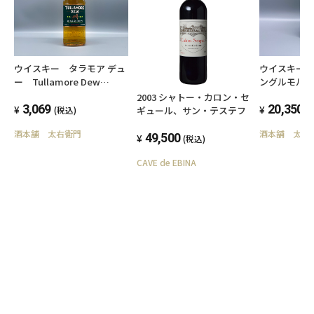
ウイスキー タラモア デュ
ウイスキー
ー Tullamore Dew
ングルモル
700ml 40度 アイリッシュ
「白州 Story 
2003 シャトー・カロン・セ
ウイスキー
3,069
Distillery 20
20,350
ギュール、サン・テステフ
(税込)
(
EDITION」
酒本舗 太右衛門
酒本舗 太右
49,500
(税込)
CAVE de EBINA