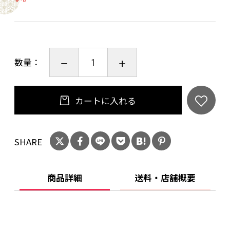
店は20歳未満の方への酒類の販売はいたしてお
りません。
ご購入時、「ご注文手続き」画面の「お問い合
わせ欄」に、生年月日を必ず入力してくださ
数量：
い。
ことよりモール会員で生年月日登録済みの方
は、お問い合わせ欄への入力は不要です。
カートに入れる
SHARE
商品詳細
送料・店舗概要