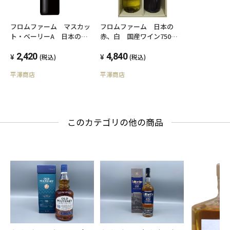
フロムファーム マスカッ
フロムファーム 日本の
ト・ベーリーA 日本の
赤、白 国産ワイン750ml
赤 ミディアムボディ
箱入りギフトセット
2,420
750ml 国産ワイン
4,840
(税込)
(税込)
平澤商店
平澤商店
このカテゴリの他の商品