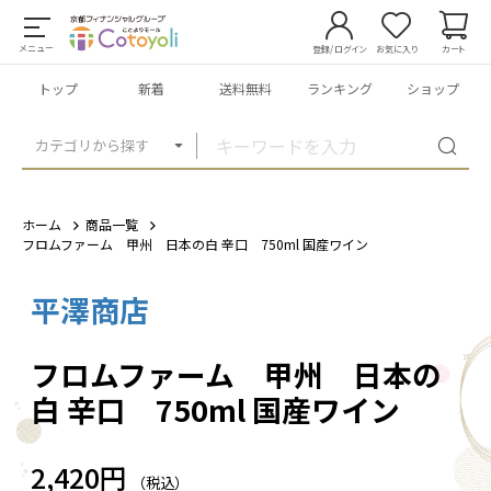
メニュー
登録/ログイン
お気に入り
カート
トップ
新着
送料無料
ランキング
ショップ
カテゴリから探す
ホーム
商品一覧
フロムファーム 甲州 日本の白 辛口 750ml 国産ワイン
平澤商店
1
/
1
フロムファーム 甲州 日本の
白 辛口 750ml 国産ワイン
2,420円
（税込）