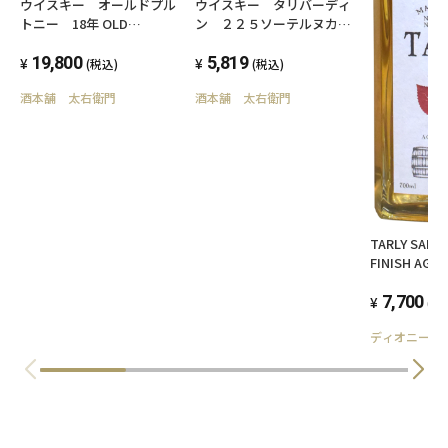
ウイスキー オールドプル
ウイスキー タリバーディ
トニー 18年 OLD
ン ２２５ソーテルヌカス
PULTENEY AGED 18
クフィニッシュ 700ml
YEARS 700ml
19,800
43度 スコッチウイスキー
5,819
(税込)
(税込)
酒本舗 太右衛門
酒本舗 太右衛門
TARLY SAKU
FINISH AGED
7,700
(税
ディオニー株