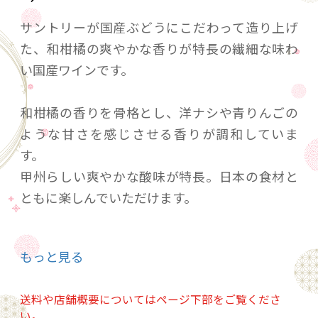
サントリーが国産ぶどうにこだわって造り上げ
た、和柑橘の爽やかな香りが特長の繊細な味わ
い国産ワインです。
和柑橘の香りを骨格とし、洋ナシや青りんごの
ような甘さを感じさせる香りが調和していま
す。
甲州らしい爽やかな酸味が特長。日本の食材と
ともに楽しんでいただけます。
※ワイン産地データー
もっと見る
甲州100% (山梨県)
送料や店舗概要についてはページ下部をご覧くださ
20歳未満の飲酒は法律で禁止されています。当
い。