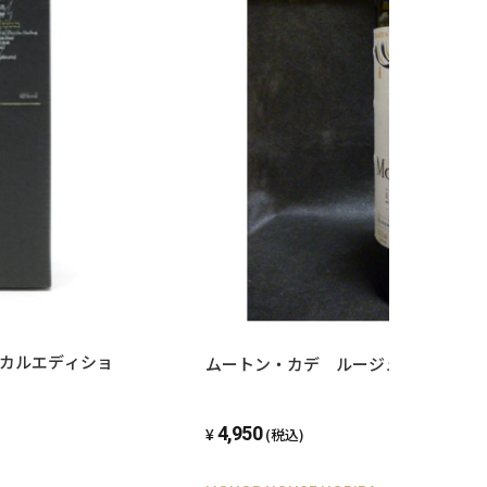
ムートン・カデ ルージュ １９９６
4,950
(税込)