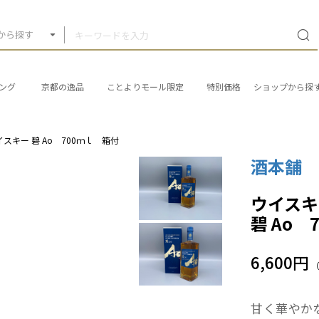
から探す
ング
京都の逸品
ことよりモール限定
特別価格
ショップから探
キー 碧 Ao 700ｍｌ 箱付
酒本舗
ウイスキ
碧 Ao 
6,600円
甘く華やか