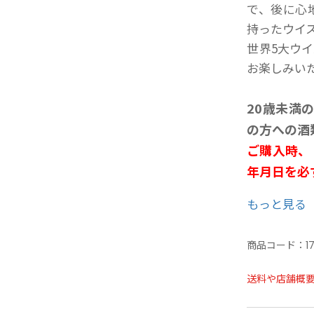
で、後に心
持ったウイ
世界5大ウ
お楽しみい
20歳未満
の方への酒
ご購入時、
年月日を必
ことよりモ
もっと見る
せ欄への入
商品コード：
1
送料や店舗概