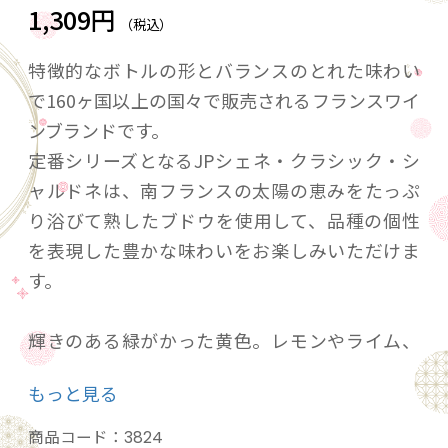
1,309円
（税込）
特徴的なボトルの形とバランスのとれた味わい
で160ヶ国以上の国々で販売されるフランスワイ
ンブランドです。
定番シリーズとなるJPシェネ・クラシック・シ
ャルドネは、南フランスの太陽の恵みをたっぷ
り浴びて熟したブドウを使用して、品種の個性
を表現した豊かな味わいをお楽しみいただけま
す。
輝きのある緑がかった黄色。レモンやライム、
アプリコットの爽やかで甘酸っぱく、白い花の
もっと見る
やわらかい香りが特徴。
心地良い酸味とピュアな果実味、やや苦味のあ
商品コード：
3824