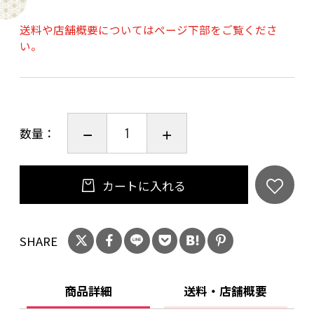
るミネラル感のバランスと余韻が心地良い辛口
白ワインです。
送料や店舗概要についてはページ下部をご覧くださ
い。
生産者：J.P.シェネ
生産地：フランス
数量：
生産年：2023年
品種：シャルドネ100%
テイスト：辛口
カートに入れる
タイプ：白 / ミディアムボディ
内容量：750ml
提供温度：10-12℃
SHARE
度数14度
商品詳細
送料・店舗概要