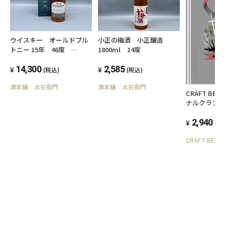
ウイスキー オールドプル
小正の梅酒 小正醸造
トニー 15年 46度
1800ml 14度
700ml スコッチウイスキ
ー
14,300
2,585
(税込)
(税込)
酒本舗 太右衛門
酒本舗 太右衛門
CRAFT BEE
ナルクラフトビ
Ⅰ ボトル330
2,940
(税
CRAFT BEER 