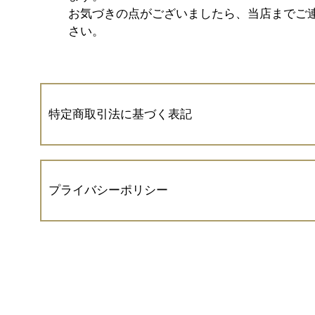
お気づきの点がございましたら、当店までご
さい。
特定商取引法に基づく表記
会社名
プライバシーポリシー
株式会社 松喜屋
運営責任者
株式会社 松喜屋（以下、当出店者といいま
西居 基晴
は、 お客さまの個人情報の取扱いについて
のとおりプライバシーポリシーを定めます。