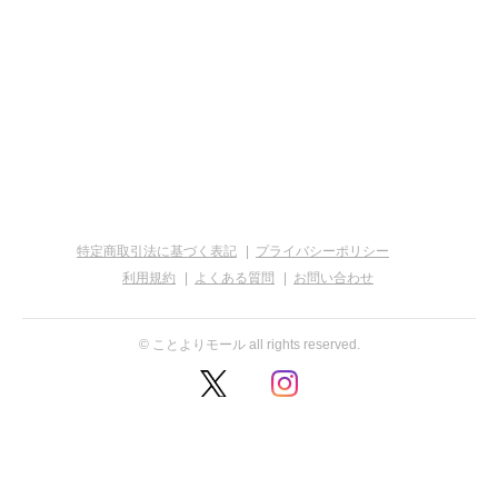
住所
１．法令遵守
滋賀県大津市唐橋町１４－１７
当出店者は、個人情報の保護に関する法律（
15年法律第57号。以下「個人情報保護法」
ます。）及び同法に基づく政令・規則並びに
代表責任者
するガイドライン等を遵守し、お客さまの個
報（同法第2条1項に定める個人情報をいい
西居 基晴
以下同じ。）を適切に取り扱います。
２．個人情報の適正な取得
電話番号
特定商取引法に基づく表記
プライバシーポリシー
利用規約
よくある質問
お問い合わせ
当出店者は、お客さまの個人情報を適正に取
0775341211
し、偽りその他不正の手段により取得しませ
© ことよりモール all rights reserved.
３．個人情報の利用目的
FAX番号
当出店者は、お客さまの個人情報を次の業務
びに利用目的の達成に必要な範囲で利用しま
メールアドレス
あらかじめ同意を得た場合、および法令に定
場合を除き、利用目的の範囲内で利用します