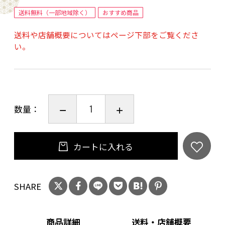
さ」です。
送料無料（一部地域除く）
おすすめ商品
送料や店舗概要についてはページ下部をご覧くださ
厚すぎず、薄すぎず。職人の手によって計算され
い。
たそのスライスは、すき焼きの割り下ともよく
絡み、しゃぶしゃぶの出汁にくぐらせれば瞬時
にとろける食感を生み出します。 迷うことな
く、どちらの料理でも最高のパフォーマンスを
数量：
発揮する一品です。
■日本最古のブランド「近江牛」の誇り 400年
カートに入れる
の歴史を持つ近江牛は、日本三大和牛の一つ。
豊かな自然の中で育まれたその肉質はきめ細か
SHARE
く、芳醇な香りを放ちます。 最大の特徴である
「脂の口どけの良さ」は、低い融点ならでは。
濃厚でありながら後味はさっぱりとしており、
商品詳細
送料・店舗概要