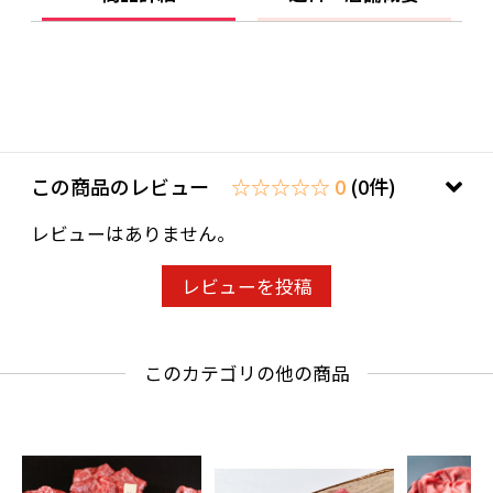
大切な方への贈り物としても間違いのない逸品
です。
美味しく召し上がっていただくために（解凍方
法）： お召し上がりの前日に冷凍庫から冷蔵庫
へ移し、ゆっくりと時間をかけて解凍してくだ
この商品のレビュー
☆☆☆☆☆ 0
(0件)
さい。（解凍温度を+1〜+3℃に保つことで、品
レビューはありません。
質を保ったまま解凍できます）
レビューを投稿
このカテゴリの他の商品