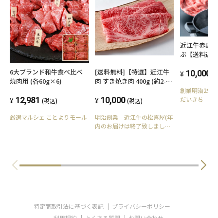
近江牛赤身
ぶ【送料込
除く）】
6大ブランド和牛食べ比べ
[送料無料]【特選】近江牛
10,000
(
焼肉用 (各60g×6)
肉 すき焼き肉 400g (約2-3
人前)
創業明治29
12,981
10,000
だいきち
(税込)
(税込)
厳選マルシェ ことよりモール
明治創業 近江牛の松喜屋(年
内のお届けは終了致しまし
た。)
特定商取引法に基づく表記
プライバシーポリシー
利用規約
よくある質問
お問い合わせ