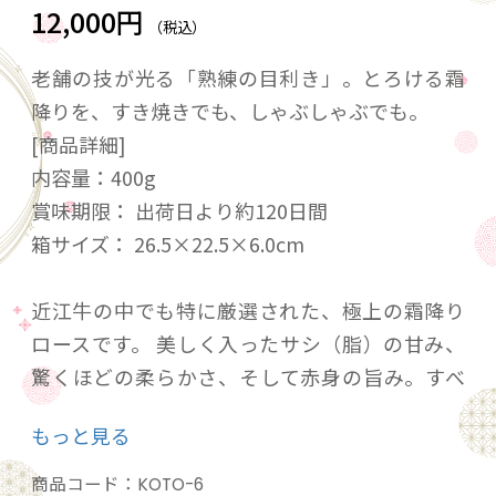
12,000円
（税込）
老舗の技が光る「熟練の目利き」。とろける霜
降りを、すき焼きでも、しゃぶしゃぶでも。
[商品詳細]
内容量：400g
賞味期限： 出荷日より約120日間
箱サイズ： 26.5×22.5×6.0cm
近江牛の中でも特に厳選された、極上の霜降り
ロースです。 美しく入ったサシ（脂）の甘み、
驚くほどの柔らかさ、そして赤身の旨み。すべ
てにおいて最高のバランスを誇るこの部位を、
もっと見る
最も美味しく召し上がっていただくためにたど
り着いたのが、松喜屋独自の「こだわりの厚
商品コード：
KOTO-6