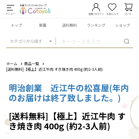
メニュー
登録/ログイン
お気に入り
カート
トップ
新着
送料無料
ランキング
ショップ
カテゴリから探す
ホーム
商品一覧
[送料無料]【極上】近江牛肉 すき焼き肉 400g (約2-3人前)
明治創業 近江牛の松喜屋(年内
1
/
8
のお届けは終了致しました。)
[送料無料]【極上】近江牛肉 す
き焼き肉 400g (約2-3人前)