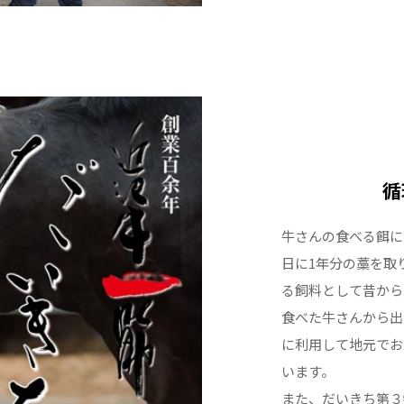
循
牛さんの食べる餌に
日に1年分の藁を取
る飼料として昔から
食べた牛さんから出
に利用して地元でお
います。
また、だいきち第３牧