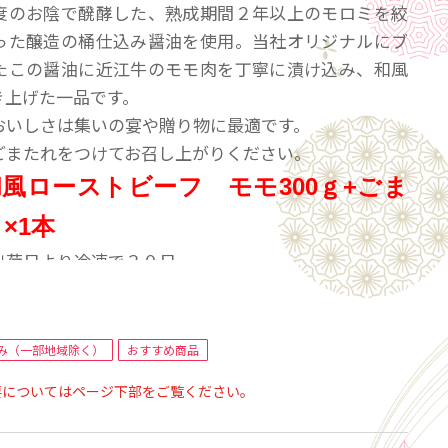
度のお陰で醗酵した、熟成期間２年以上のモロミを絞
った醸造の桶仕込み醤油を使用。当社オリジナルにブ
たこの醤油に近江牛のモモ肉を丁寧に漬け込み、和風
き上げた一品です。
おいしさは集いの宴や贈り物に最適です。
ごまたれをつけてお召し上がりください。
風ローストビーフ モモ300ｇ+ごま
×1本
出荷日より冷凍で３０日
社案内
み（一部地域除く）
おすすめ商品
要についてはページ下部をご覧ください。