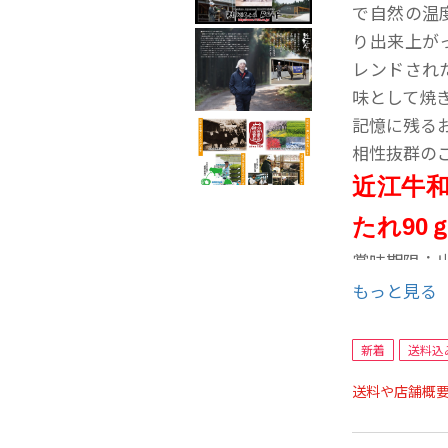
で自然の温
り出来上が
レンドされ
味として焼
記憶に残る
相性抜群の
近江牛和
たれ90ｇ
賞味期限：
もっと見る
だいきち会
新着
送料込
送料や店舗概