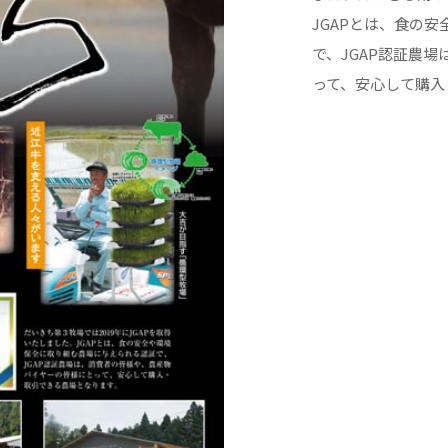
JGAPとは、食の
で、JGAP認証農
って、安心して購入