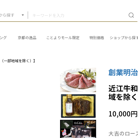
から探す
ング
京都の逸品
ことよりモール限定
特別価格
ショップから探
み（一部地域を除く）】
創業明治
近江牛
域を除
10,000円
大吉のロー