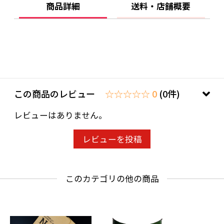
商品詳細
送料・店舗概要
【JANコード】
4901085614372
【製品について】
この商品のレビュー
☆☆☆☆☆ 0
(0件)
●リニューアル等で、パッケージ・内容など予
レビューはありません。
告なく変更される場合がございます。
レビューを投稿
●出荷時には万全のチェックをしております
が、現状の配送状況では、多少の輸送時の凹み
このカテゴリの他の商品
は避けられませんので、ご了承ください。
【製品に関するお問い合わせ】