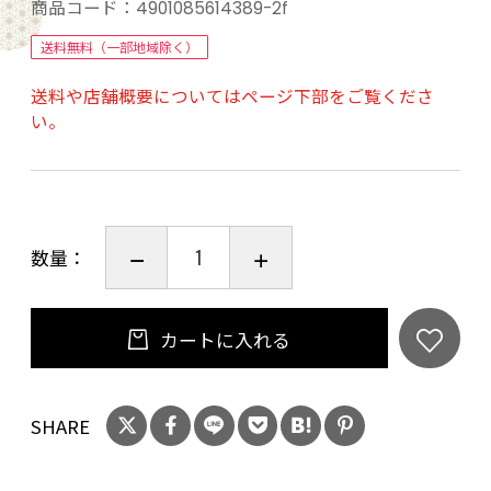
1．「脂肪の吸収を抑える」おいしい特保の烏龍
商品コード：
4901085614389-2f
茶
送料無料（一部地域除く）
送料や店舗概要についてはページ下部をご覧くださ
2．香りに特化した、黄金桂（8割）・鉄観音（2
い。
割）を使用
3．高温で茶葉本来の華やかな香りを抽出
数量：
4．「人間ドック健診協会」推奨商品
カートに入れる
【賞味期限】
SHARE
メーカー製造日より9ヶ月