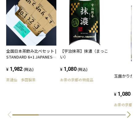
株式会社伊藤園
全国日本茶飲み比べセット |
【宇治抹茶】抹濃（まっこ
STANDARD 6+1 JAPANESE
い）
TEA TASTING SET
1,982
1,080
(税込)
(税込)
玉露かりが
茶通仙 多田製茶
お茶の京都の特産品
1,080
(税
お茶の京都の