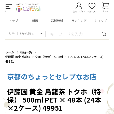
メニュー
登録/ログイン
お気に入り
カート
トップ
新着
送料無料
ランキング
ショップ
カテゴリから探す
ホーム
商品一覧
伊藤園 黄金 烏龍茶 トクホ（特保） 500ml PET × 48本 (24本×2ケース)
49951
京都のちょっとセレブなお店
1
/
1
伊藤園 黄金 烏龍茶 トクホ（特
保） 500ml PET × 48本 (24本
×2ケース) 49951