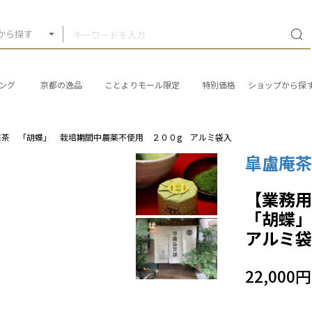
から探す
ング
京都の逸品
ことよりモール限定
特別価格
ショップから探
抹茶 「胡蝶」 栽培期間中農薬不使用 ２００g アルミ袋入
皐盧庵
【業務
「胡蝶
アルミ
22,000円