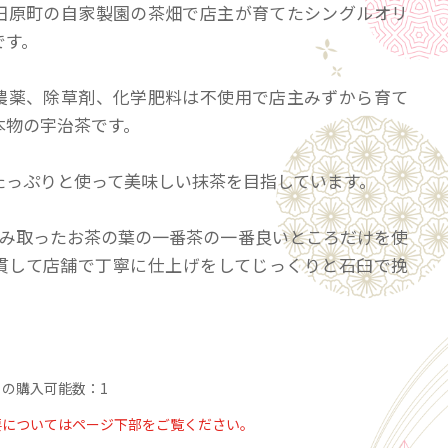
田原町の自家製園の茶畑で店主が育てたシングルオリ
です。
農薬、除草剤、化学肥料は不使用で店主みずから育て
本物の宇治茶です。
たっぷりと使って美味しい抹茶を目指しています。
摘み取ったお茶の葉の一番茶の一番良いところだけを使
貫して店舗で丁寧に仕上げをしてじっくりと石臼で挽
うま苦なお味、そしてスッキリした後味が特徴です。
の購入可能数：1
入りで販売してるこのお茶を２００gのパックで販売し
要についてはページ下部をご覧ください。