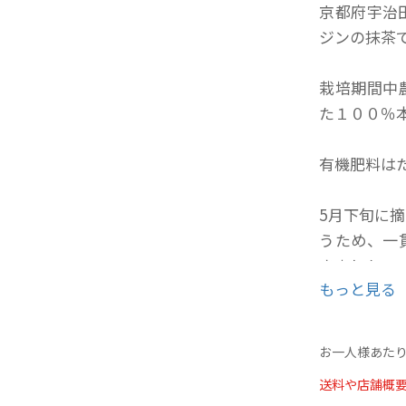
京都府宇治
ジンの抹茶
栽培期間中
た１００％
有機肥料は
5月下旬に
うため、一
きました。
もっと見る
爽やかさと
お一人様あたり
通常４０g
送料や店舗概
ます。