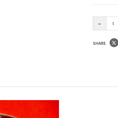
農薬不使用
いと思いま
他では手に
SHARE
ご注文をい
いただきま
40g入りよ
賞味期限は
保管は冷蔵
ぜひお試し