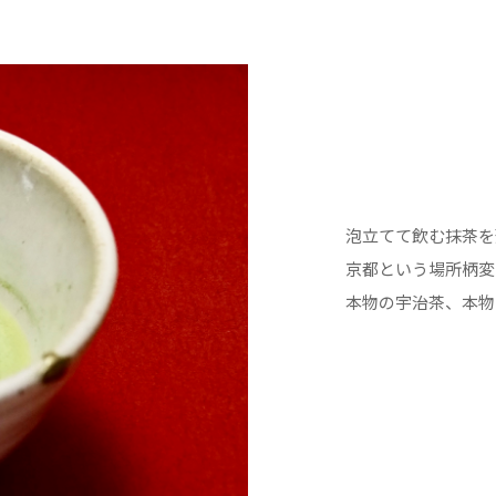
泡立てて飲む抹茶を
京都という場所柄変
本物の宇治茶、本物