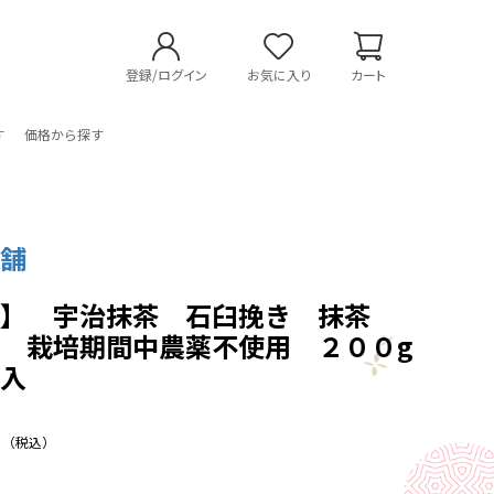
登録/ログイン
お気に入り
カート
す
価格から探す
茶舗
用】 宇治抹茶 石臼挽き 抹茶
」 栽培期間中農薬不使用 ２００g
袋入
（税込）