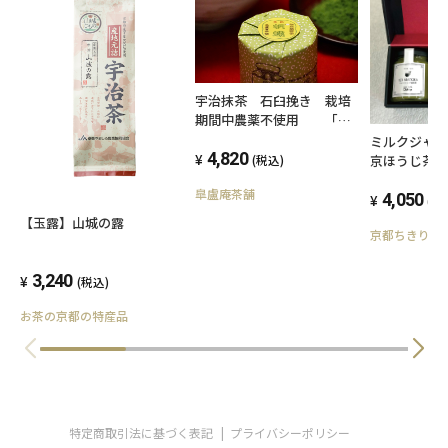
【製品に関するお問い合わせ】
宇治抹茶 石臼挽き 栽培
株式会社伊藤園
期間中農薬不使用 「胡
蝶」 ４０g 缶入
ミルクジャ
4,820
京ほうじ茶 
(税込)
し付き宇治
皐盧庵茶舗
4,050
(税
【玉露】山城の露
京都ちきりや
3,240
(税込)
お茶の京都の特産品
特定商取引法に基づく表記
プライバシーポリシー