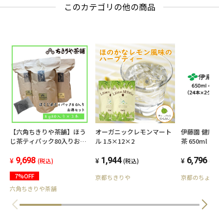
このカテゴリの他の商品
【六角ちきりや茶舗】ほう
オーガニックレモンマート
伊藤園 健康 
じ茶ティパック80入りお得
ル 1.5×12×2
茶 650ml PE
セット【8g80個入り×3
×2ケース) 49
本】
9,698
1,944
6,796
(税込)
(税込)
(税
7%OFF
京都ちきりや
京都のちょっ
六角ちきりや茶舗