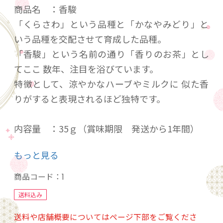
商品名 ：香駿
「くらさわ」という品種と「かなやみどり」と
いう品種を交配させて育成した品種。
「香駿」という名前の通り「香りのお茶」とし
てここ 数年、注目を浴びています。
特徴として、涼やかなハーブやミルクに 似た香
りがすると表現されるほど独特です。
内容量 ：35ｇ（賞味期限 発送から1年間）
保存方法：高温多湿を避け開封後はお早い目に
もっと見る
お召し上がりください。
発送方法：注文確定日から4～5営業日後
商品コード：
1
※年末年始・お盆を除く
送料込み
送料や店舗概要についてはページ下部をご覧くださ
【オススメの淹れ方】