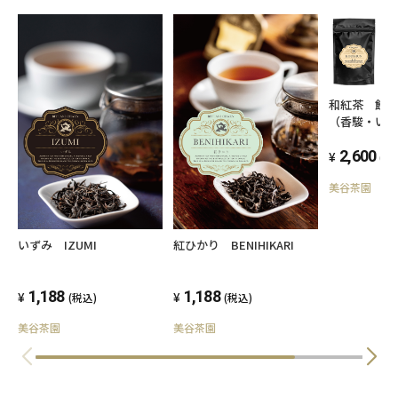
和紅茶 飲み
（香駿・い
り）
2,600
(税
美谷茶園
いずみ IZUMI
紅ひかり BENIHIKARI
1,188
1,188
(税込)
(税込)
美谷茶園
美谷茶園