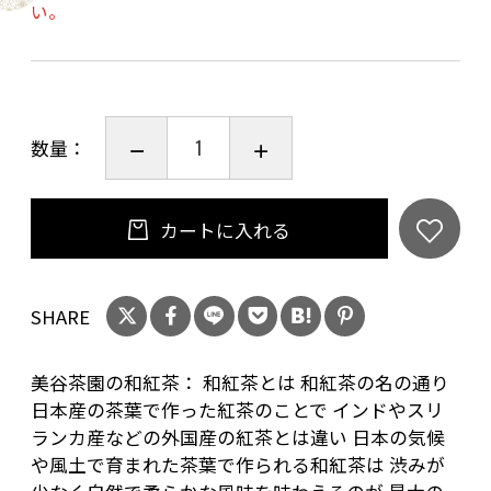
い。
沸かし立てのお湯・・・150cc
茶葉・・・3~4g
蒸らし時間・・・5分 程 度 お 好みで 調 整してく
ださい。
数量：
カートに入れる
SHARE
美谷茶園の和紅茶： 和紅茶とは 和紅茶の名の通り
日本産の茶葉で作った紅茶のことで インドやスリ
ランカ産などの外国産の紅茶とは違い 日本の気候
や風土で育まれた茶葉で作られる和紅茶は 渋みが