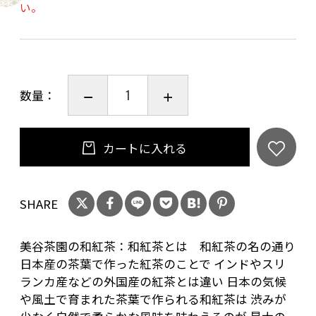
い。
※年末年始・お盆を除く
【オススメの淹れ方】
沸かし立てのお湯・・・150cc
数量：
茶葉・・・3~4g
蒸らし時間・・・5分 程 度 お 好みで 調 整してく
ださい。
カートに入れる
SHARE
美谷茶園の和紅茶：和紅茶とは 和紅茶の名の通り
日本産の茶葉で作った紅茶のことで インドやスリ
ランカ産などの外国産の紅茶とは違い 日本の気候
や風土で育まれた茶葉で作られる和紅茶は 渋みが