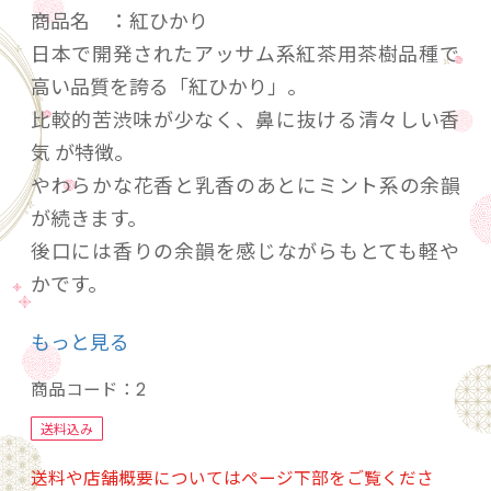
商品名 ：紅ひかり
日本で開発されたアッサム系紅茶用茶樹品種で
高い品質を誇る「紅ひかり」。
比較的苦渋味が少なく、鼻に抜ける清々しい香
気 が特徴。
やわらかな花香と乳香のあとにミント系の余韻
が続きます。
後口には香りの余韻を感じながらもとても軽や
かです。
もっと見る
内容量 ：35
ｇ（賞味期限 発送から1年間）
商品コード：
2
保存方法：高温多湿を避け開封後はお早い目に
送料込み
お召し上がりください。
送料や店舗概要についてはページ下部をご覧くださ
発送方法：注文確定日から4～5営業日後