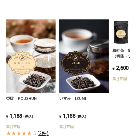
和紅茶 飲み
（香駿・い
り）
2,600
(税
美谷茶園
香駿 KOUSHUN
いずみ IZUMI
1,188
1,188
(税込)
(税込)
美谷茶園
美谷茶園
★★★★★ 5
(2件)