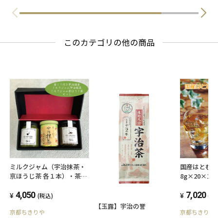
このカテゴリの他の商品
ミルクジャム（宇治抹茶・
国産はとむ
京ほうじ茶 各１本）・茶こ
8g×20×1
し付き宇治抹茶 セット
4,050
7,020
(税込)
(税
【玉露】宇治の誉
京都ちきりや
京都ちきりや