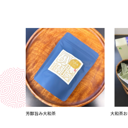
芳醇旨み大和茶
大和茶お