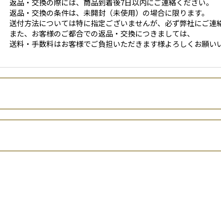
返品・交換の際には、商品到着後7日以内にご連絡ください。
返品・交換の条件は、未開封（未使用）の場合に限ります。
送付方法については特に指定ございませんが、必ず弊社にご連
また、お客様のご都合での返品・交換につきましては、
送料・手数料はお客様でご負担いただきます様よろしくお願い
株式会社丸辰製茶
北田早苗
います。）は、 お客さまの個人情報の取扱いについて、以下のとお
奈良県天理市西長柄町202番地
（平成15年法律第57号。以下「個人情報保護法」といいます。
の個人情報（同法第2条1項に定める個人情報をいいます。以下同じ