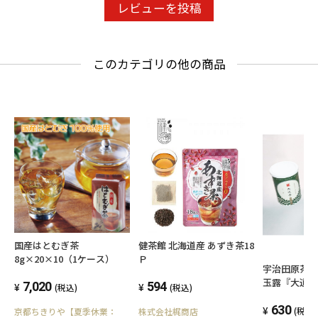
レビューを投稿
このカテゴリの他の商品
国産はとむぎ茶
健茶館 北海道産 あずき茶18
8g×20×10（1ケース）
Ｐ
宇治田原茶
玉露『大道寺』
7,020
594
(税込)
(税込)
630
(税込)
京都ちきりや【夏季休業：
株式会社梶商店