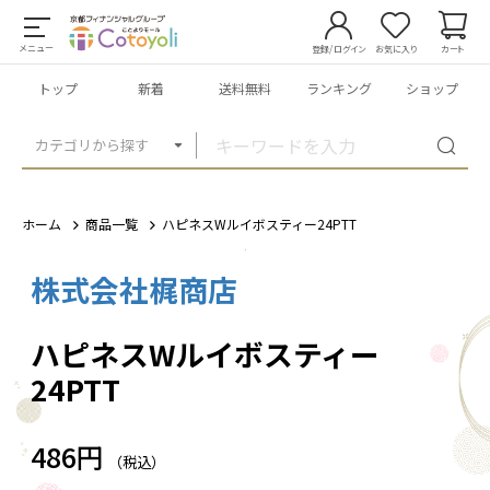
メニュー
登録/ログイン
お気に入り
カート
トップ
新着
送料無料
ランキング
ショップ
カテゴリから探す
ホーム
商品一覧
ハピネスWルイボスティー24PTT
株式会社梶商店
1
/
1
ハピネスWルイボスティー
24PTT
486円
（税込）