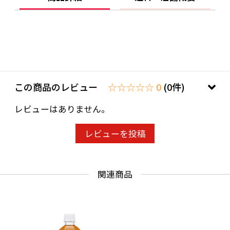
0～0.07mg、カフェイン 0mg
【賞味期限】
メーカー製造日より12ヶ月
この商品のレビュー
☆☆☆☆☆ 0
(0件)
【JANコード】4901085179611
レビューはありません。
レビューを投稿
【製品について】
関連商品
●リニューアル等で、パッケージ・内容など予
告なく変更される場合がございます。