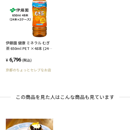
●出荷時には万全のチェックをしております
が、現状の配送状況では、多少の輸送時の凹み
は避けられませんので、ご了承ください。
伊藤園 健康 ミネラル むぎ
茶 650ml PET ×48本 (24本
×2ケース) 49838
【製品に関するお問い合わせ】
6,796
(税込)
京都のちょっとセレブなお店
株式会社伊藤園
この商品を見た人はこんな商品も見ています