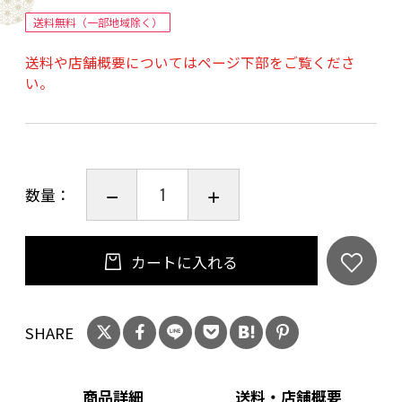
送料無料（一部地域除く）
【原材料】
送料や店舗概要についてはページ下部をご覧くださ
い。
大麦(カナダ、オーストラリア、その他)、飲用海
洋深層水、麦芽 / ビタミンC
【栄養成分表示】
数量：
エネルギー 0kcal、たんぱく質 0g、脂質 0g、炭
水化物 0g
カートに入れる
【その他の栄養成分】
SHARE
食塩相当量 0.2g、マグネシウム 3mg、亜鉛 0～
0.07mg、カリウム 78mg、リン 8mg、マンガン
商品詳細
送料・店舗概要