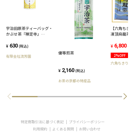
宇治田原茶ティーバッグ・
【六角ちき
かぶせ茶『禅定寺』
凍頂烏龍茶
(3g×7）
【8g20入×
630
6,800
(税込)
(税
優等煎茶
2%OFF
有限会社流芳園
六角ちきりや
2,160
(税込)
お茶の京都の特産品
特定商取引法に基づく表記
プライバシーポリシー
利用規約
よくある質問
お問い合わせ