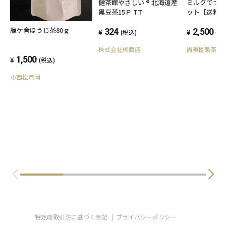
健茶館やさしい ® 北海道産
ミルクでつ
黒豆茶15Ｐ TT
ット【送料
雁ケ音ほうじ茶80ｇ
324
2,500
(税込)
(税
株式会社梶商店
尚美園製茶場
1,500
(税込)
小西松月園
特定商取引法に基づく表記
プライバシーポリシー