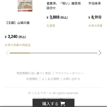
香葉茶、「祝い」贈答用
宇治抹茶 40
詰合せ
3,888
8,910
(税込)
(税
【玉露】山城の露
孔葉堂
お茶の京都の
3,240
(税込)
お茶の京都の特産品
特定商取引法に基づく表記
プライバシーポリシー
利用規約
よくある質問
お問い合わせ
© ことよりモール all rights reserved.
購入する