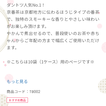
ダントツ人気No.1！
京番茶は京都地方に伝わるほうじタイプの番茶
で、独特のスモーキーな香りとやさしい味わい
がお楽しみ頂けます。
やかんで煮出せるので、普段使いのお茶や赤ち
ゃんからご年配の方まで幅広くご使用いただけ
ます。
※こちらは10袋（1ケース）用のページです※
内容量: 1920ｇ（8ｇ×24袋×10）
もっと見る
賞味期間: １年
商品コード：
TB002
おすすめ商品