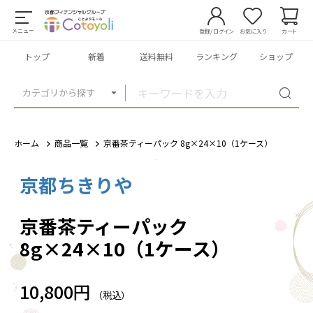
メニュー
登録/ログイン
お気に入り
カート
トップ
新着
送料無料
ランキング
ショップ
カテゴリから探す
ホーム
商品一覧
京番茶ティーパック 8g×24×10（1ケース）
京都ちきりや
1
/
6
京番茶ティーパック
8g×24×10（1ケース）
10,800円
（税込）