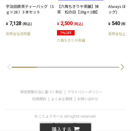
宇治田原茶ティーバッグ（3
【六角ちきりや茶舗】抹
Always ほ
ｇ×28 ）3 本セット
茶 松の白【20g×1個】
ッグ)
7,128
2,500
540
(税込)
(税込)
(税込)
7%OFF
有限会社流芳園
有限会社上林
六角ちきりや茶舗
特定商取引法に基づく表記
プライバシーポリシー
利用規約
よくある質問
お問い合わせ
© ことよりモール all rights reserved.
購入する