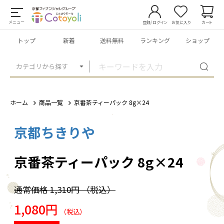
メニュー
登録/ログイン
お気に入り
カート
トップ
新着
送料無料
ランキング
ショップ
カテゴリから探す
ホーム
商品一覧
京番茶ティーパック 8g×24
京都ちきりや
1
/
6
京番茶ティーパック 8g×24
通常価格
1,310円
（税込）
1,080円
（税込）