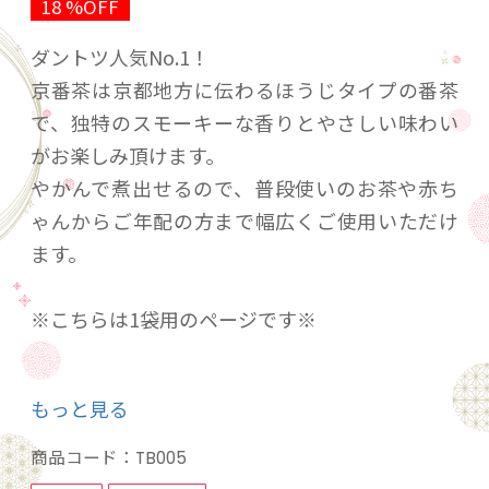
18 %OFF
ダントツ人気No.1！
京番茶は京都地方に伝わるほうじタイプの番茶
で、独特のスモーキーな香りとやさしい味わい
がお楽しみ頂けます。
やかんで煮出せるので、普段使いのお茶や赤ち
ゃんからご年配の方まで幅広くご使用いただけ
ます。
※こちらは1袋用のページです※
内容量: 192ｇ（8ｇ×24袋）
もっと見る
賞味期間: １年
商品コード：
TB005